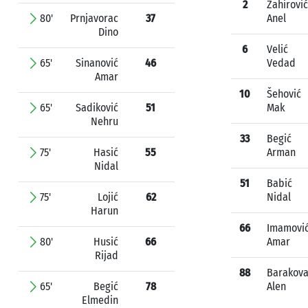
2
Zahirović
80'
Prnjavorac
37
Anel
Dino
6
Velić
65'
Sinanović
46
Vedad
Amar
10
Šehović
65'
Sadiković
51
Mak
Nehru
33
Begić
75'
Hasić
55
Arman
Nidal
51
Babić
75'
Lojić
62
Nidal
Harun
66
Imamovi
80'
Husić
66
Amar
Rijad
88
Barakov
65'
Begić
78
Alen
Elmedin