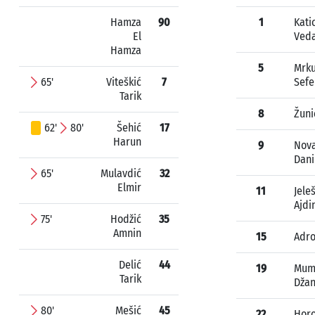
Hamza
90
1
Kati
El
Ved
Hamza
5
Mrku
65'
Viteškić
7
Sefe
Tarik
8
Žuni
62'
80'
Šehić
17
Harun
9
Nova
Dani
65'
Mulavdić
32
Elmir
11
Jele
Ajdi
75'
Hodžić
35
Amnin
15
Adro
Delić
44
19
Mum
Tarik
Dža
80'
Mešić
45
22
Horo