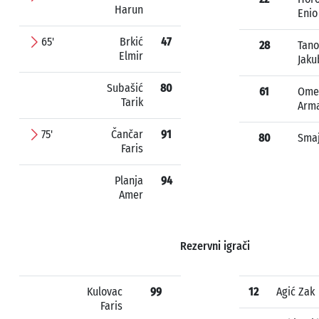
Harun
Enio
65'
Brkić
47
28
Tano
Elmir
Jaku
Subašić
80
61
Ome
Tarik
Arm
75'
Čančar
91
80
Sma
Faris
Planja
94
Amer
Rezervni igrači
Kulovac
99
12
Agić Zak
Faris