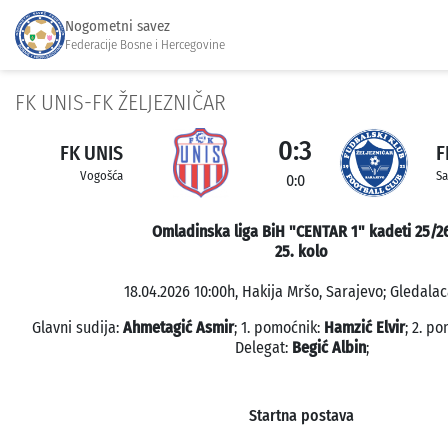
Nogometni savez
Federacije Bosne i Hercegovine
FK UNIS-FK ŽELJEZNIČAR
0:3
FK UNIS
F
Vogošća
Sa
0:0
Omladinska liga BiH "CENTAR 1" kadeti 25/2
25. kolo
18.04.2026 10:00h, Hakija Mršo, Sarajevo; Gledalaca
Glavni sudija:
Ahmetagić Asmir
; 1. pomoćnik:
Hamzić Elvir
; 2. p
Delegat:
Begić Albin
;
Startna postava