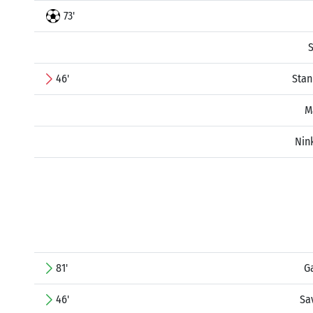
73'
S
46'
Stan
M
Nin
81'
G
46'
Sav