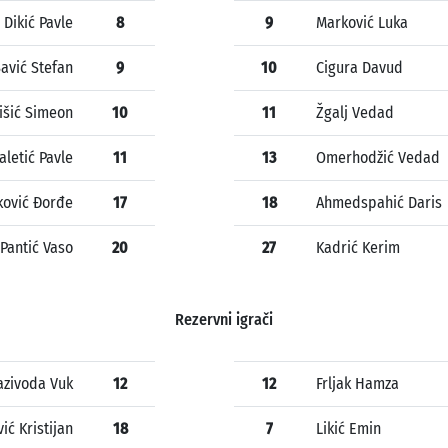
Dikić Pavle
8
9
Marković Luka
avić Stefan
9
10
Cigura Davud
išić Simeon
10
11
Žgalj Vedad
aletić Pavle
11
13
Omerhodžić Vedad
ković Đorđe
17
18
Ahmedspahić Daris
Pantić Vaso
20
27
Kadrić Kerim
Rezervni igrači
azivoda Vuk
12
12
Frljak Hamza
ić Kristijan
18
7
Likić Emin