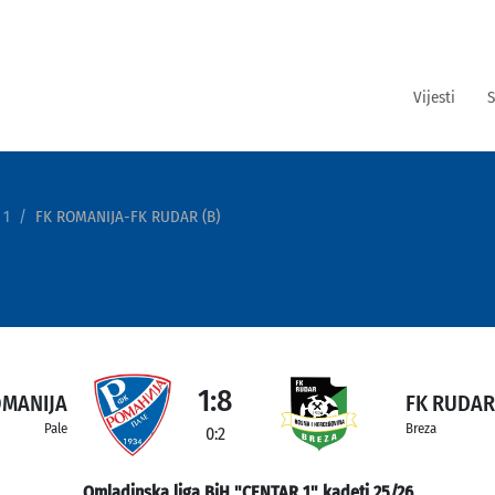
Vijesti
S
 1
FK ROMANIJA-FK RUDAR (B)
1:8
OMANIJA
FK RUDAR 
Pale
Breza
0:2
Omladinska liga BiH "CENTAR 1" kadeti 25/26