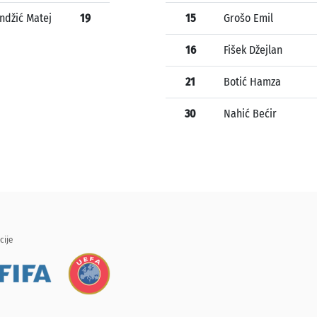
ndžić Matej
19
15
Grošo Emil
16
Fišek Džejlan
21
Botić Hamza
30
Nahić Bećir
cije