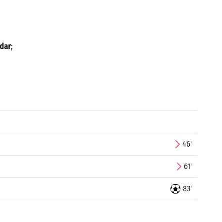
ldar
;
46'
61'
83'