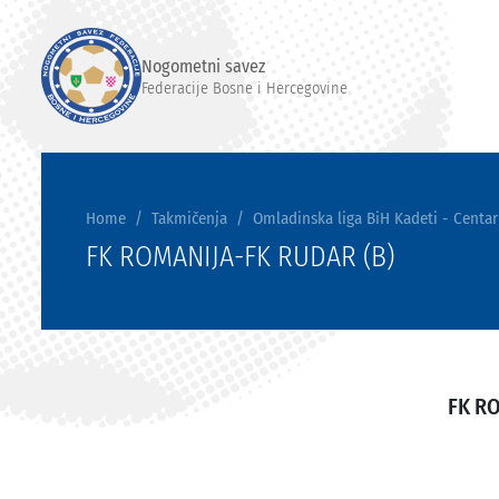
Nogometni savez
Federacije Bosne i Hercegovine
Home
Takmičenja
Omladinska liga BiH Kadeti - Centar
FK ROMANIJA-FK RUDAR (B)
FK R