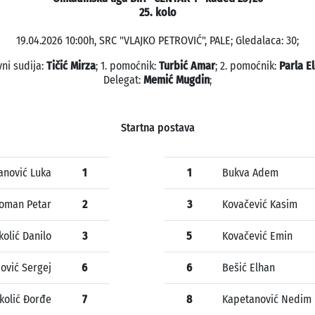
25. kolo
19.04.2026 10:00h, SRC "VLAJKO PETROVIĆ", PALE; Gledalaca: 30;
vni sudija:
Tičić Mirza
; 1. pomoćnik:
Turbić Amar
; 2. pomoćnik:
Parla E
Delegat:
Memić Mugdin
;
Startna postava
anović Luka
1
1
Bukva Adem
oman Petar
2
3
Kovačević Kasim
kolić Danilo
3
5
Kovačević Emin
ović Sergej
6
6
Bešić Elhan
kolić Đorđe
7
8
Kapetanović Nedim