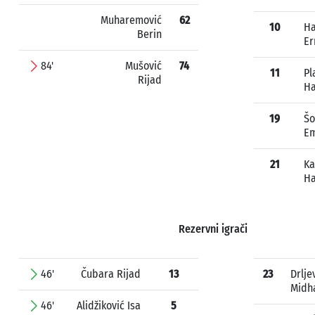
Muharemović
62
10
Ha
Berin
Er
84'
Mušović
74
11
Pl
Rijad
Ha
19
Šo
E
21
Ka
Ha
Rezervni igrači
46'
Čubara Rijad
13
23
Drlje
Midh
46'
Alidžiković Isa
5