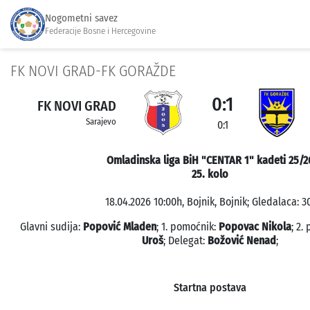
Nogometni savez
Federacije Bosne i Hercegovine
FK NOVI GRAD-FK GORAŽDE
0:1
FK NOVI GRAD
Sarajevo
0:1
Omladinska liga BiH "CENTAR 1" kadeti 25/2
25. kolo
18.04.2026 10:00h, Bojnik, Bojnik; Gledalaca: 30
Glavni sudija:
Popović Mladen
; 1. pomoćnik:
Popovac Nikola
; 2.
Uroš
; Delegat:
Božović Nenad
;
Startna postava