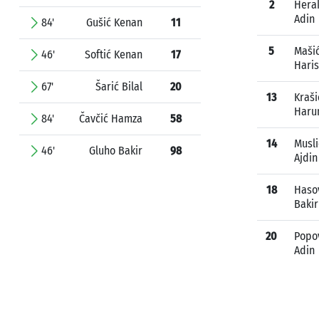
2
Hera
Adin
84'
Gušić Kenan
11
5
Maši
46'
Softić Kenan
17
Haris
67'
Šarić Bilal
20
13
Kraši
Haru
84'
Čavčić Hamza
58
14
Musli
46'
Gluho Bakir
98
Ajdin
18
Haso
Bakir
20
Popo
Adin