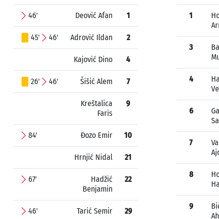
46'
Deović Afan
1
1
Ho
Ar
45'
46'
Adrović Ildan
2
3
Ba
M
Kajović Dino
4
4
Ha
26'
46'
Šišić Alem
7
V
Kreštalica
9
6
Ga
Faris
Sa
84'
Đozo Emir
10
7
Va
Aj
Hrnjić Nidal
21
8
H
67'
Hadžić
22
Ha
Benjamin
9
Bi
46'
Tarić Semir
29
A