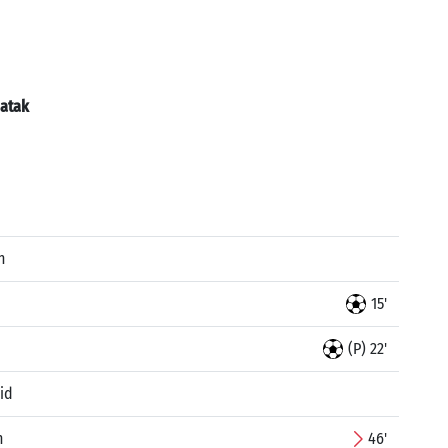
atak
n
15'
(P) 22'
id
n
46'