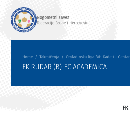
Nogometni savez
Federacije Bosne i Hercegovine
Home
Takmičenja
Omladinska liga BiH Kadeti - Centar
FK RUDAR (B)-FC ACADEMICA
FK