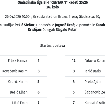
Omladinska liga BiH "CENTAR 1" kadeti 25/26
26. kolo
26.04.2026 10:00h, Gradski stadion Breza, Breza; Gledalaca: 30;
ni sudija:
Pekić Stefan
; 1. pomoćnik:
Jugović Uroš
; 2. pomoćnik:
Karab
Kristijan
; Delegat:
Slagalo Petar
;
Startna postava
Frljak Hamza
1
12
Palavra Kena
Kovačević Kasim
3
3
Jahić Daris
Kadrić Kerim
5
4
Prelo Ajdin
Bešić Elhan
6
5
Šabanović Ze
Likić Emin
7
7
Karavdić Adi