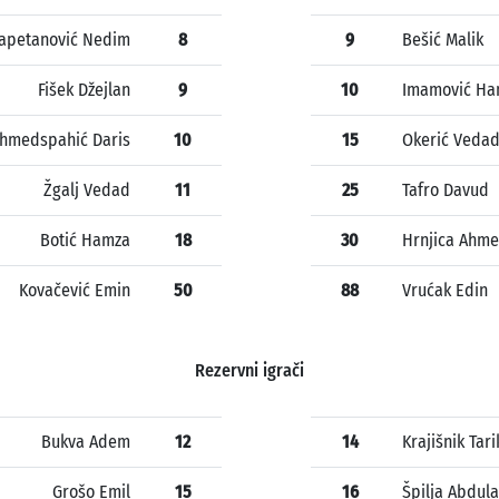
apetanović Nedim
8
9
Bešić Malik
Fišek Džejlan
9
10
Imamović Ha
hmedspahić Daris
10
15
Okerić Veda
Žgalj Vedad
11
25
Tafro Davud
Botić Hamza
18
30
Hrnjica Ahm
Kovačević Emin
50
88
Vrućak Edin
Rezervni igrači
Bukva Adem
12
14
Krajišnik Tari
Grošo Emil
15
16
Špilja Abdul