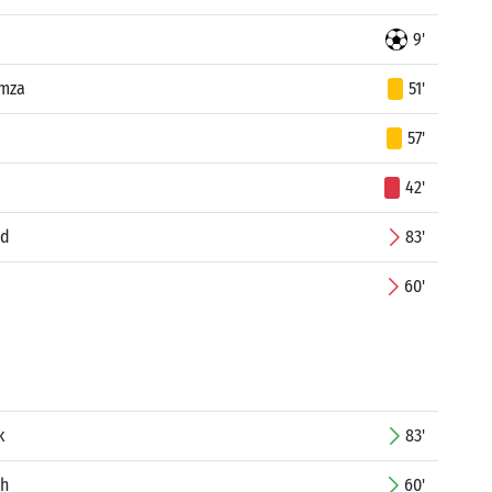
9'
mza
51'
d
57'
42'
ed
83'
60'
k
83'
ah
60'