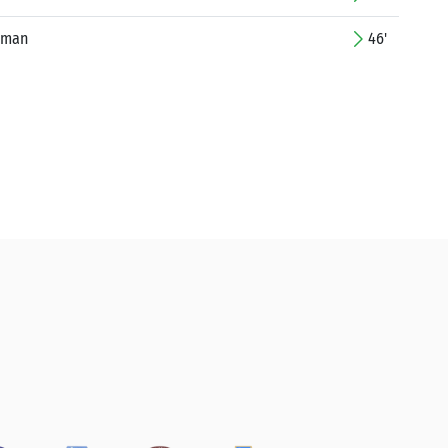
yman
46'