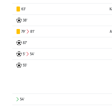
63'
K
38'
79'
81'
A
87'
5'
54'
55'
54'