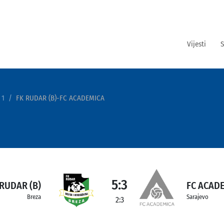
Vijesti
S
 1
FK RUDAR (B)-FC ACADEMICA
5:3
 RUDAR (B)
FC ACAD
Breza
Sarajevo
2:3