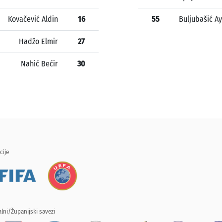
Kovačević Aldin
16
55
Buljubašić A
Hadžo Elmir
27
Nahić Bećir
30
cije
lni/Županijski savezi