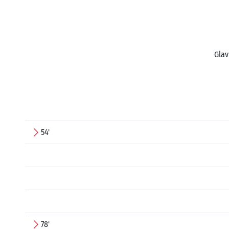
Glav
54'
78'