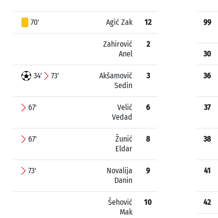
70'
Agić Zak
12
99
Zahirović
2
Anel
30
34'
73'
Akšamović
3
36
Sedin
67'
Velić
6
37
Vedad
67'
Žunić
8
38
Eldar
73'
Novalija
9
41
Danin
Šehović
10
42
Mak