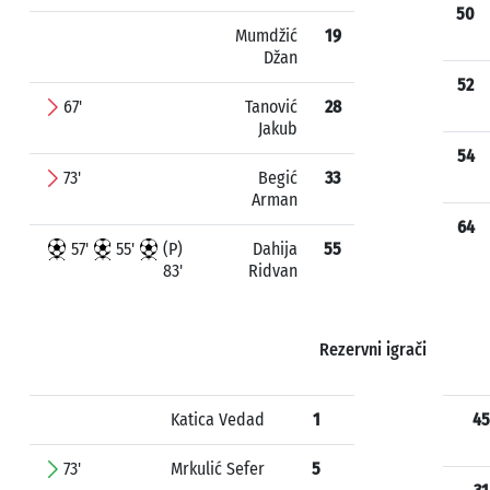
50
Mumdžić
19
Džan
52
67'
Tanović
28
Jakub
54
73'
Begić
33
Arman
64
57'
55'
(P)
Dahija
55
83'
Ridvan
Rezervni igrači
Katica Vedad
1
45
73'
Mrkulić Sefer
5