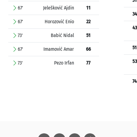
31
67'
Jelešković Ajdin
11
34
67'
Horozović Enio
22
43
73'
Babić Nidal
51
51
67'
Imamović Amar
66
53
73'
Pezo Irfan
77
74