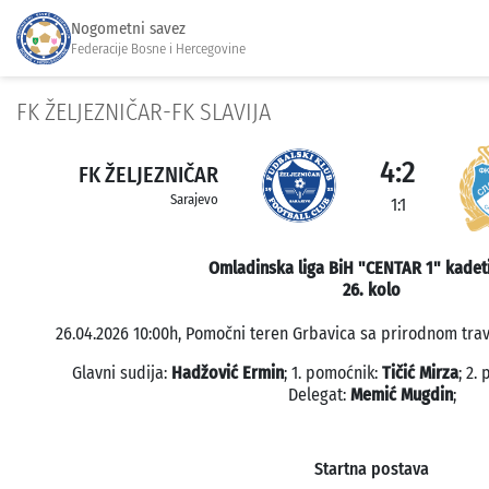
Nogometni savez
Federacije Bosne i Hercegovine
FK ŽELJEZNIČAR-FK SLAVIJA
4:2
FK ŽELJEZNIČAR
Sarajevo
1:1
Omladinska liga BiH "CENTAR 1" kadet
26. kolo
26.04.2026 10:00h, Pomočni teren Grbavica sa prirodnom trav
Glavni sudija:
Hadžović Ermin
; 1. pomoćnik:
Tičić Mirza
; 2.
Delegat:
Memić Mugdin
;
Startna postava