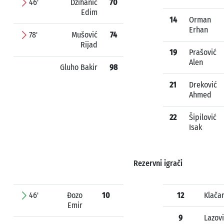
46'
Džihanić
70
Edim
14
Orman
Erhan
78'
Mušović
74
Rijad
19
Prašović
Alen
Gluho Bakir
98
21
Dreković
Ahmed
22
Šipilović
Isak
Rezervni igrači
46'
Đozo
10
12
Klačar
Emir
9
Lazov