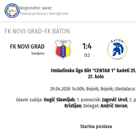
Nogometni savez
Federacije Bosne i Hercegovine
FK NOVI GRAD-FK BATON
1:4
FK NOVI GRAD
Sarajevo
0:2
Omladinska liga BiH "CENTAR 1" kadeti 25
27. kolo
29.04.2026 14:00h, Bojnik, Bojnik; Gledalaca:
Glavni sudija:
Gogić Slavoljub
; 1. pomoćnik:
Jugović Uroš
; 2.
Kristijan
; Delegat:
Andrić Goran
;
Startna postava