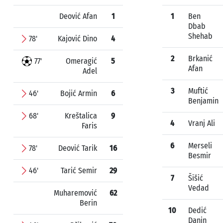
Deović Afan
1
1
Ben
Dbab
Shehab
78'
Kajović Dino
4
2
Brkanić
77'
Omeragić
5
Afan
Adel
3
Muftić
46'
Bojić Armin
6
Benjamin
68'
Kreštalica
9
4
Vranj Ali
Faris
6
Merseli
78'
Deović Tarik
16
Besmir
46'
Tarić Semir
29
7
Šišić
Vedad
Muharemović
62
Berin
10
Dedić
Danin