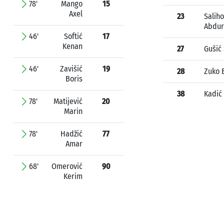
78'
Mango
15
Axel
23
Saliho
Abdu
46'
Softić
17
Kenan
27
Gušić 
46'
Zavišić
19
28
Zuko 
Boris
38
Kadić
78'
Matijević
20
Marin
78'
Hadžić
77
Amar
68'
Omerović
90
Kerim