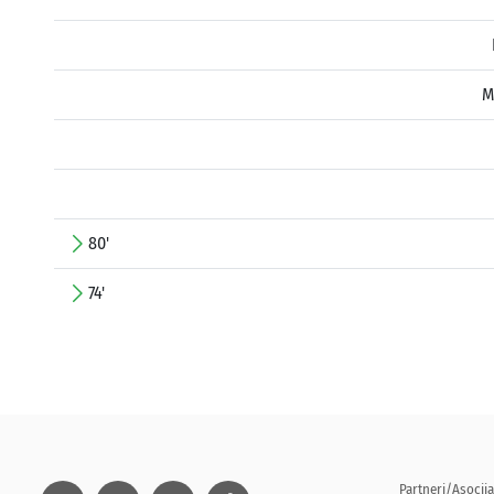
M
80'
74'
Partneri/Asocija