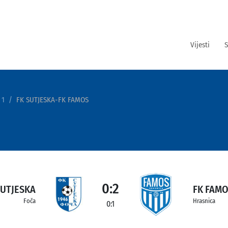
Vijesti
S
 1
FK SUTJESKA-FK FAMOS
0:2
SUTJESKA
FK FAM
Foča
Hrasnica
0:1