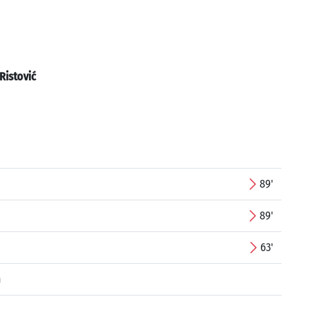
Ristović
89'
89'
63'
n