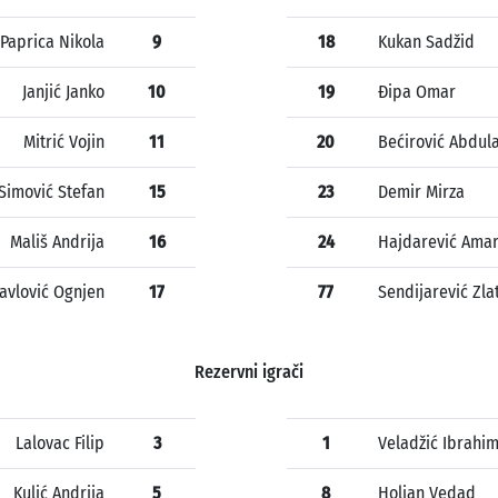
Paprica Nikola
9
18
Kukan Sadžid
Janjić Janko
10
19
Đipa Omar
Mitrić Vojin
11
20
Bećirović Abdul
Simović Stefan
15
23
Demir Mirza
Mališ Andrija
16
24
Hajdarević Ama
avlović Ognjen
17
77
Sendijarević Zla
Rezervni igrači
Lalovac Filip
3
1
Veladžić Ibrahi
Kulić Andrija
5
8
Holjan Vedad