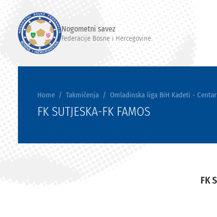
Nogometni savez
Federacije Bosne i Hercegovine
Home
Takmičenja
Omladinska liga BiH Kadeti - Centar
FK SUTJESKA-FK FAMOS
FK 