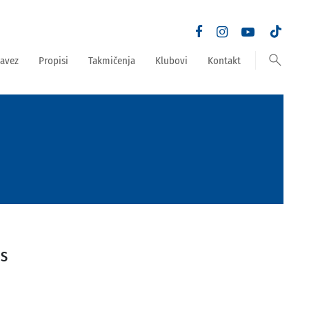
search
avez
Propisi
Takmičenja
Klubovi
Kontakt
OS