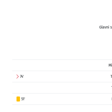
Glavni 
Mi
74'
51'