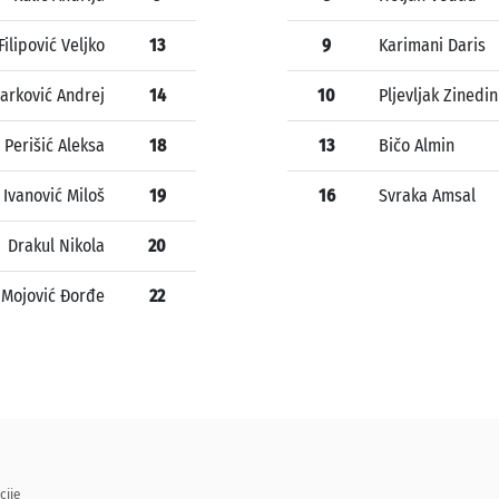
Filipović Veljko
13
9
Karimani Daris
arković Andrej
14
10
Pljevljak Zinedin
Perišić Aleksa
18
13
Bičo Almin
Ivanović Miloš
19
16
Svraka Amsal
Drakul Nikola
20
Mojović Đorđe
22
cije