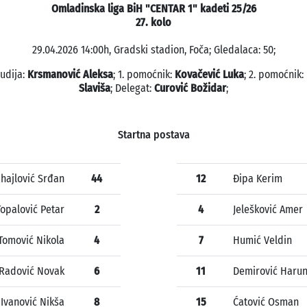
Omladinska liga BiH "CENTAR 1" kadeti 25/26
27. kolo
29.04.2026 14:00h, Gradski stadion, Foča; Gledalaca: 50;
sudija:
Krsmanović Aleksa
; 1. pomoćnik:
Kovačević Luka
; 2. pomoćnik:
Slaviša
; Delegat:
Curović Božidar
;
Startna postava
hajlović Srđan
44
12
Đipa Kerim
Topalović Petar
2
4
Jelešković Amer
Tomović Nikola
4
7
Humić Veldin
Radović Novak
6
11
Demirović Haru
Ivanović Nikša
8
15
Ćatović Osman