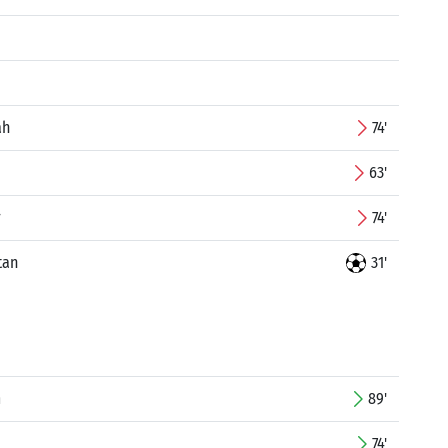
ah
74'
63'
r
74'
tan
31'
m
89'
74'