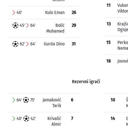
11
Vuko
Vikto
40'
Kulo Eman
26
13
Krajš
45'
64'
Bolić
29
Ognj
Muhamed
15
Perko
62'
64'
Gurda Dino
31
Nema
18
Jovov
Rezervni igrači
64'
75'
Jamaković
6
10
Š
Tarik
M
40'
42'
Krivalić
7
14
G
Almir
M