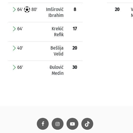
64'
80'
Imširović
8
20
Ibrahim
M
64'
Krekić
17
Refik
40'
Bešlija
20
Velid
66'
Đulović
30
Medin