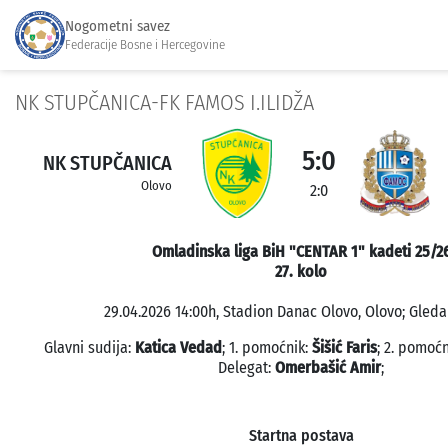
Nogometni savez
Federacije Bosne i Hercegovine
NK STUPČANICA-FK FAMOS I.ILIDŽA
5:0
NK STUPČANICA
Olovo
2:0
Omladinska liga BiH "CENTAR 1" kadeti 25/2
27. kolo
29.04.2026 14:00h, Stadion Danac Olovo, Olovo; Gledal
Glavni sudija:
Katica Vedad
; 1. pomoćnik:
Šišić Faris
; 2. pomoć
Delegat:
Omerbašić Amir
;
Startna postava