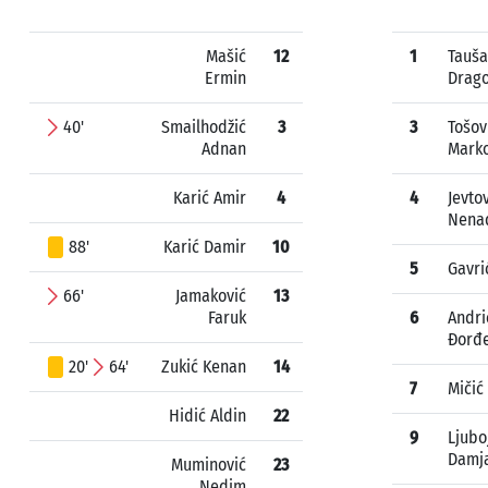
Mašić
12
1
Tauš
Ermin
Drago
40'
Smailhodžić
3
3
Tošov
Adnan
Mark
Karić Amir
4
4
Jevto
Nena
88'
Karić Damir
10
5
Gavri
66'
Jamaković
13
Faruk
6
Andri
Đorđ
20'
64'
Zukić Kenan
14
7
Mičić
Hidić Aldin
22
9
Ljubo
Damj
Muminović
23
Nedim