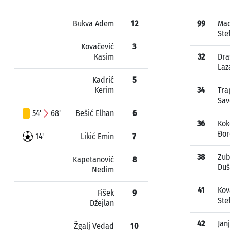
Bukva Adem
12
99
Ma
Ste
Kovačević
3
Kasim
32
Dra
Laz
Kadrić
5
Kerim
34
Tra
Sav
54'
68'
Bešić Elhan
6
36
Kok
Đor
14'
Likić Emin
7
38
Zub
Kapetanović
8
Duš
Nedim
41
Kov
Fišek
9
Ste
Džejlan
42
Janj
Žgalj Vedad
10