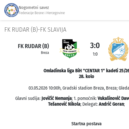
Nogometni savez
Federacije Bosne i Hercegovine
FK RUDAR (B)-FK SLAVIJA
3:0
FK RUDAR (B)
Breza
1:0
Omladinska liga BiH "CENTAR 1" kadeti 25/2
28. kolo
03.05.2026 10:00h, Gradski stadion Breza, Breza; Gleda
Glavni sudija:
Jovičić Nemanja
; 1. pomoćnik:
Vukašinović Dav
Tešanović Nikola
; Delegat:
Andrić Goran
;
Startna postava