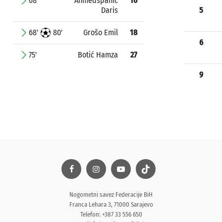
68'
Ahmedspahić
16
Daris
5
68'
80'
Grošo Emil
18
6
75'
Botić Hamza
27
9
Nogometni savez Federacije BiH
Franca Lehara 3, 71000 Sarajevo
Telefon: +387 33 556 650