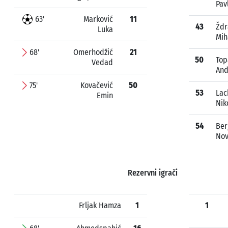
Pav
63'
Marković
11
43
Ždr
Luka
Mih
68'
Omerhodžić
21
50
Top
Vedad
And
75'
Kovačević
50
53
Lac
Emin
Nik
54
Ber
Nov
Rezervni igrači
Frljak Hamza
1
1