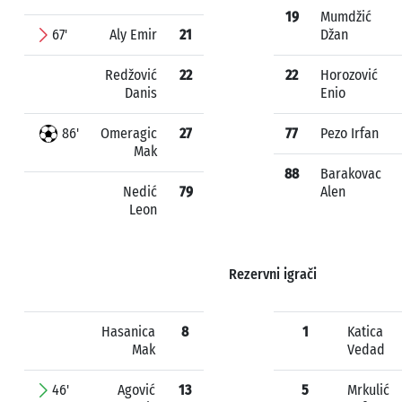
19
Mumdžić
67'
Aly Emir
21
Džan
Redžović
22
22
Horozović
Danis
Enio
86'
Omeragic
27
77
Pezo Irfan
Mak
88
Barakovac
Nedić
79
Alen
Leon
Rezervni igrači
Hasanica
8
1
Katica
Mak
Vedad
46'
Agović
13
5
Mrkulić