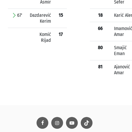
Asmir
Sefer
67'
Dazdarević
15
18
Karić Ale
Kerim
66
Imamovi
Komić
17
Amar
Rijad
80
Smajić
Eman
81
Ajanović
Amar