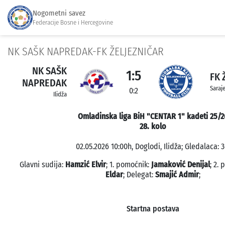
Nogometni savez
Federacije Bosne i Hercegovine
NK SAŠK NAPREDAK-FK ŽELJEZNIČAR
NK SAŠK
1:5
FK 
NAPREDAK
Saraj
0:2
Ilidža
Omladinska liga BiH "CENTAR 1" kadeti 25/2
28. kolo
02.05.2026 10:00h, Doglodi, Ilidža; Gledalaca: 3
Glavni sudija:
Hamzić Elvir
; 1. pomoćnik:
Jamaković Denijal
; 2.
Eldar
; Delegat:
Smajić Admir
;
Startna postava