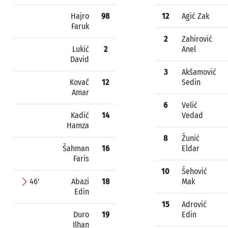
Hajro
98
12
Agić Zak
Faruk
2
Zahirović
Lukić
2
Anel
David
3
Akšamović
Kovač
12
Sedin
Amar
6
Velić
Kadić
14
Vedad
Hamza
8
Žunić
Šahman
16
Eldar
Faris
10
Šehović
46'
Abazi
18
Mak
Edin
15
Adrović
Duro
19
Edin
Ilhan