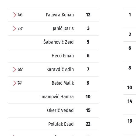
46'
Palavra Kenan
12
1
78'
Jahić Daris
3
2
Šabanović Zeid
5
6
Heco Eman
6
8
65'
Karavdić Adin
7
74'
Bešić Malik
9
10
Imamović Hamza
10
14
Okerić Vedad
15
19
Polutak Esad
22