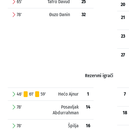
65'
Tafro Davud
25
20
78'
Đuzo Danin
32
21
23
27
Rezervni igrači
46'
61'
59'
Hećo Ajnur
1
7
78'
Posavljak
14
Abdurrahman
18
78'
Špilja
16