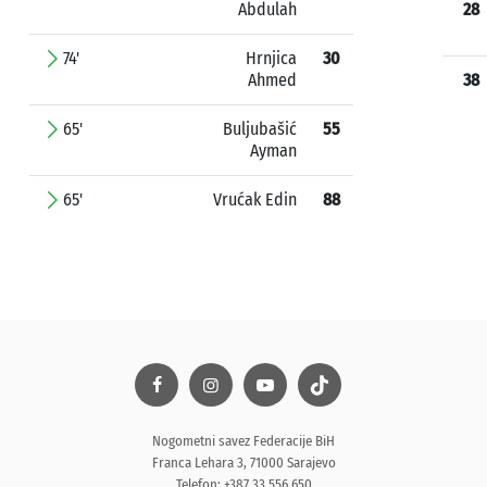
Abdulah
28
74'
Hrnjica
30
Ahmed
38
65'
Buljubašić
55
Ayman
65'
Vrućak Edin
88
Nogometni savez Federacije BiH
Franca Lehara 3, 71000 Sarajevo
Telefon: +387 33 556 650