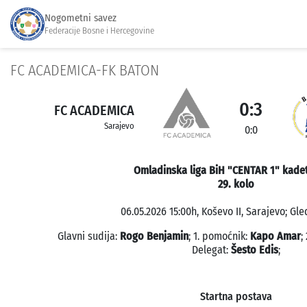
Nogometni savez
Federacije Bosne i Hercegovine
FC ACADEMICA-FK BATON
0:3
FC ACADEMICA
Sarajevo
0:0
Omladinska liga BiH "CENTAR 1" kadet
29. kolo
06.05.2026 15:00h, Koševo II, Sarajevo; Gle
Glavni sudija:
Rogo Benjamin
; 1. pomoćnik:
Kapo Amar
;
Delegat:
Šesto Edis
;
Startna postava