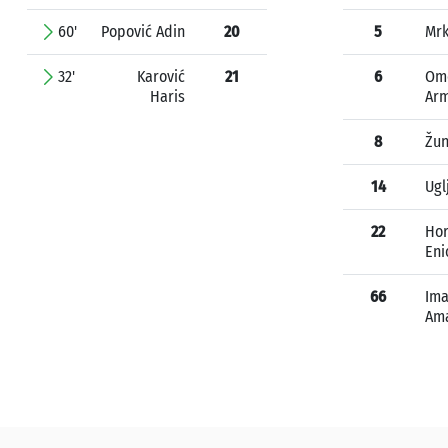
60'
Popović Adin
20
5
Mrk
32'
Karović
21
6
Om
Haris
Ar
8
Žun
14
Ugl
22
Hor
Eni
66
Im
Am