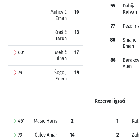
55
Dahija
Muhović
10
Ridvan
Eman
77
Pezo Irf
Krašić
13
Harun
80
Smajić
Eman
60'
Mehić
17
Ilhan
88
Barako
Alen
79'
Šogolj
19
Eman
Rezervni igrači
46'
Mašić Haris
2
1
Kat
79'
Ćulov Amar
14
2
Zah