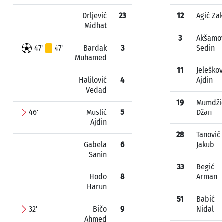
Drljević
23
12
Agić Za
Midhat
3
Akšamo
47'
47'
Bardak
3
Sedin
Muhamed
11
Jeleškov
Halilović
4
Ajdin
Vedad
19
Mumdži
46'
Muslić
5
Džan
Ajdin
28
Tanović
Gabela
6
Jakub
Sanin
33
Begić
Hodo
8
Arman
Harun
51
Babić
32'
Bičo
9
Nidal
Ahmed