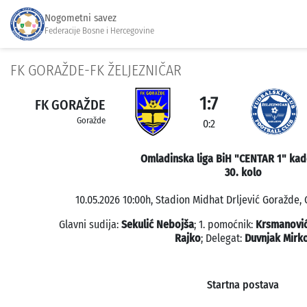
Nogometni savez
Federacije Bosne i Hercegovine
FK GORAŽDE-FK ŽELJEZNIČAR
1:7
FK GORAŽDE
Goražde
0:2
Omladinska liga BiH "CENTAR 1" kad
30. kolo
10.05.2026 10:00h, Stadion Midhat Drljević Goražde, 
Glavni sudija:
Sekulić Nebojša
; 1. pomoćnik:
Krsmanović
Rajko
; Delegat:
Duvnjak Mirk
Startna postava