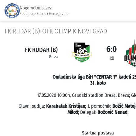
Nogometni savez
Federacije Bosne i Hercegovine
FK RUDAR (B)-OFK OLIMPIK NOVI GRAD
6:0
FK RUDAR (B)
Breza
1:0
Omladinska liga BiH "CENTAR 1" kadeti 2
31. kolo
17.05.2026 10:00h, Gradski stadion Breza, Breza; Gl
Glavni sudija:
Karabatak Kristijan
; 1. pomoćnik:
Božić Matej
Miloš
; Delegat:
Božović Nenad
;
Startna postava