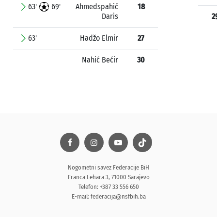
63'
69'
Ahmedspahić
18
Daris
2
63'
Hadžo Elmir
27
Nahić Bećir
30
Nogometni savez Federacije BiH
Franca Lehara 3, 71000 Sarajevo
Telefon: +387 33 556 650
E-mail:
federacija@nsfbih.ba