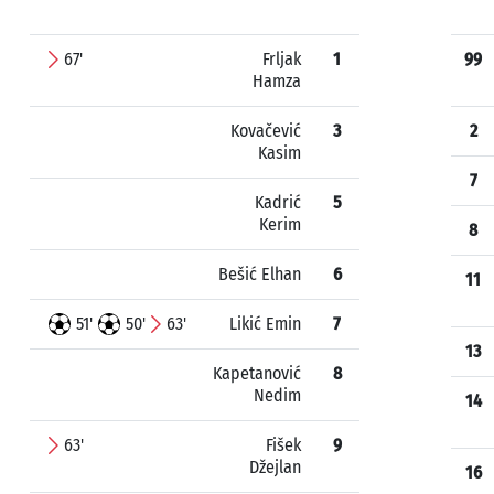
67'
Frljak
1
99
Hamza
Kovačević
3
2
Kasim
7
Kadrić
5
Kerim
8
Bešić Elhan
6
11
51'
50'
63'
Likić Emin
7
13
Kapetanović
8
Nedim
14
63'
Fišek
9
Džejlan
16