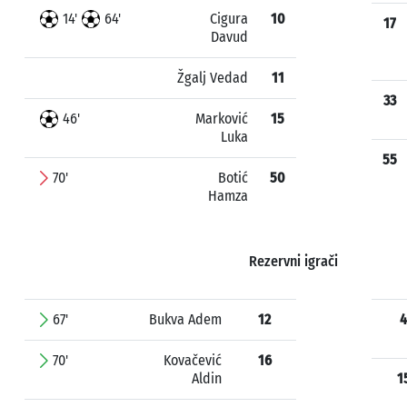
14'
64'
Cigura
10
17
Davud
Žgalj Vedad
11
33
46'
Marković
15
Luka
55
70'
Botić
50
Hamza
Rezervni igrači
67'
Bukva Adem
12
4
70'
Kovačević
16
Aldin
1