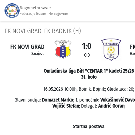
Nogometni savez
Federacije Bosne i Hercegovine
FK NOVI GRAD-FK RADNIK (H)
1:0
FK NOVI GRAD
F
Sarajevo
Had
0:0
Omladinska liga BiH "CENTAR 1" kadeti 25/26
31. kolo
16.05.2026 10:00h, Bojnik, Bojnik; Gledalaca: 20;
Glavni sudija:
Domazet Marko
; 1. pomoćnik:
Vukašinović Davo
Vujičić Stefan
; Delegat:
Andrić Goran
;
Startna postava