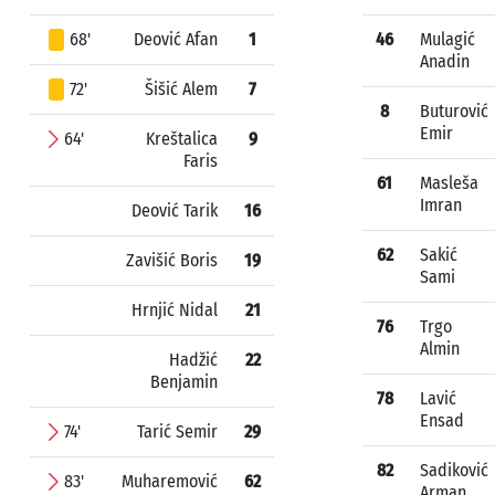
68'
Deović Afan
1
46
Mulagić
Anadin
72'
Šišić Alem
7
8
Buturović
Emir
64'
Kreštalica
9
Faris
61
Masleša
Imran
Deović Tarik
16
62
Sakić
Zavišić Boris
19
Sami
Hrnjić Nidal
21
76
Trgo
Almin
Hadžić
22
Benjamin
78
Lavić
Ensad
74'
Tarić Semir
29
82
Sadiković
83'
Muharemović
62
Arman