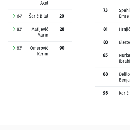
Axel
73
Spahi
64'
Šarić Bilal
20
Emre
83'
Matijević
28
81
Hrnji
Marin
83
Elezo
83'
Omerović
90
Kerim
85
Nurka
Ibrah
88
Đelilo
Benj
96
Karić