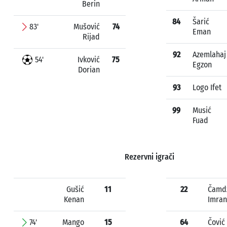
Berin
84
Šarić
83'
Mušović
74
Eman
Rijad
92
Azemlahaj
54'
Ivković
75
Egzon
Dorian
93
Logo Ifet
99
Musić
Fuad
Rezervni igrači
Gušić
11
22
Čamd
Kenan
Imran
74'
Mango
15
64
Čović 