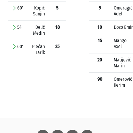
60'
Kopić
5
5
Omeragić
Sanjin
Adel
54'
Delić
18
10
Đozo Emir
Medin
15
Mango
60'
Plećan
25
Axel
Tarik
20
Matijević
Marin
90
Omerović
Kerim