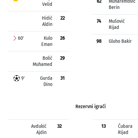
62
Muharemović
Velid
Berin
Hidić
22
74
Mušović
Aldin
Rijad
60'
Kulo
26
98
Gluho Bakir
Eman
Bolić
29
Muhamed
9'
Gurda
31
Dino
Rezervni igrači
Avdukić
32
13
Čubara
Ajdin
Rijad