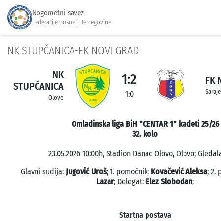
Nogometni savez
Federacije Bosne i Hercegovine
NK STUPČANICA-FK NOVI GRAD
NK
1:2
FK 
STUPČANICA
Saraj
1:0
Olovo
Omladinska liga BiH "CENTAR 1" kadeti 25/26
32. kolo
23.05.2026 10:00h, Stadion Danac Olovo, Olovo; Gledala
Glavni sudija:
Jugović Uroš
; 1. pomoćnik:
Kovačević Aleksa
; 2.
Lazar
; Delegat:
Elez Slobodan
;
Startna postava