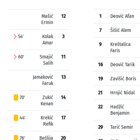
Mašić
12
1
Deović Afan
Ermin
7
Šišić Alem
54'
Kolak
3
Amar
9
Kreštalica
Faris
60'
Smajić
11
Salih
16
Deović Tarik
Jamaković
13
19
Zavišić Boris
Faruk
21
Hrnjić Nidal
70'
Zukić
14
Kenan
22
Hadžić
Benjamin
44'
Krekić
17
Refik
29
Tarić Semir
76'
Bešlija
20