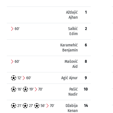
Aždajić
1
Ajhan
60'
Salkić
2
Edim
Karamehić
6
Benjamin
60'
Mašović
8
Aid
12'
60'
Agić Ajnur
9
16'
19'
70'
Pašić
10
Nadir
21'
27'
56'
70'
Džabija
14
Kenan