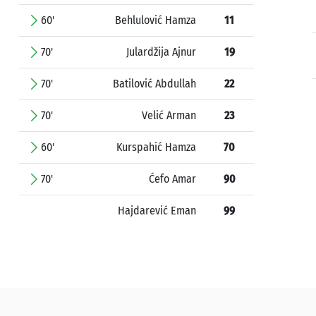
60'
Behlulović Hamza
11
70'
Julardžija Ajnur
19
70'
Batilović Abdullah
22
70'
Velić Arman
23
60'
Kurspahić Hamza
70
70'
Ćefo Amar
90
Hajdarević Eman
99