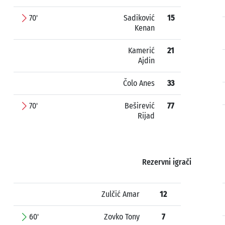
70'
Sadiković
15
Kenan
Kamerić
21
Ajdin
Čolo Anes
33
70'
Beširević
77
Rijad
Rezervni igrači
Zulčić Amar
12
60'
Zovko Tony
7