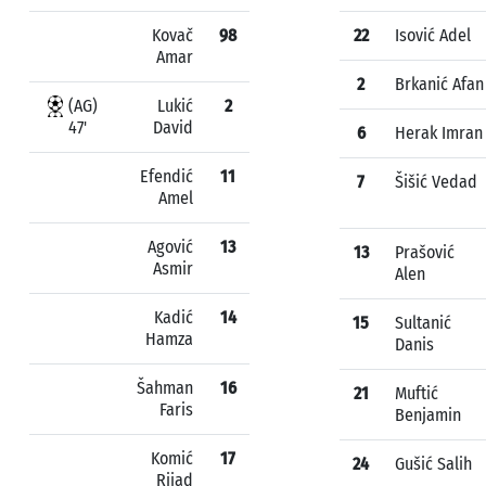
Kovač
98
22
Isović Adel
Amar
2
Brkanić Afan
(AG)
Lukić
2
47'
David
6
Herak Imran
Efendić
11
7
Šišić Vedad
Amel
Agović
13
13
Prašović
Asmir
Alen
Kadić
14
15
Sultanić
Hamza
Danis
Šahman
16
21
Muftić
Faris
Benjamin
Komić
17
24
Gušić Salih
Rijad