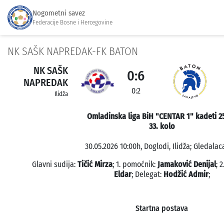
Nogometni savez
Federacije Bosne i Hercegovine
NK SAŠK NAPREDAK-FK BATON
NK SAŠK
0:6
NAPREDAK
0:2
Ilidža
Omladinska liga BiH "CENTAR 1" kadeti 2
33. kolo
30.05.2026 10:00h, Doglodi, Ilidža; Gledalaca
Glavni sudija:
Tičić Mirza
; 1. pomoćnik:
Jamaković Denijal
; 
Eldar
; Delegat:
Hodžić Admir
;
Startna postava