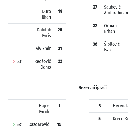
27
Salihović
Duro
19
Abdurahman
Ilhan
32
Orman
Polutak
20
Erhan
Faris
36
Šipilović
Aly Emir
21
Isak
58'
Redžović
22
Danis
Rezervni igrači
Hajro
1
3
Herenda
Faruk
5
Krećo K
58'
Dazdarević
15