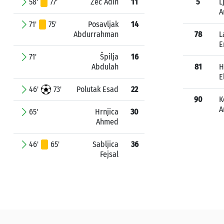
58'
77'
Zec Adin
11
5
L
A
71'
75'
Posavljak
14
Abdurrahman
78
L
E
71'
Špilja
16
Abdulah
81
H
E
46'
73'
Polutak Esad
22
90
K
A
65'
Hrnjica
30
Ahmed
46'
65'
Sabljica
36
Fejsal