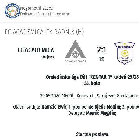
Nogometni savez
Federacije Bosne i Hercegovine
FC ACADEMICA-FK RADNIK (H)
2:1
FC ACADEMICA
Sarajevo
1:0
Omladinska liga BiH "CENTAR 1" kadeti 25/26
33. kolo
30.05.2026 10:00h, Koševo II, Sarajevo; Gledalaca: 
Glavni sudija:
Hamzić Elvir
; 1. pomoćnik:
Bjelić Nedim
; 2. pomo
Delegat:
Memić Mugdin
;
Startna postava