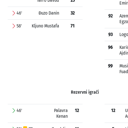
Tafro Davud
25
Emir
46'
Đuzo Danin
32
92
Azem
Egz
58'
Kljuno Mustafa
71
93
Logo
96
Kari
Ajdi
99
Musi
Fua
Rezervni igrači
46'
Palavra
12
12
U
Kenan
A