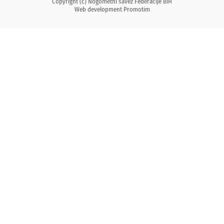
Copyright (c) Nogometni savez Federacije BiH
Web development
Promotim