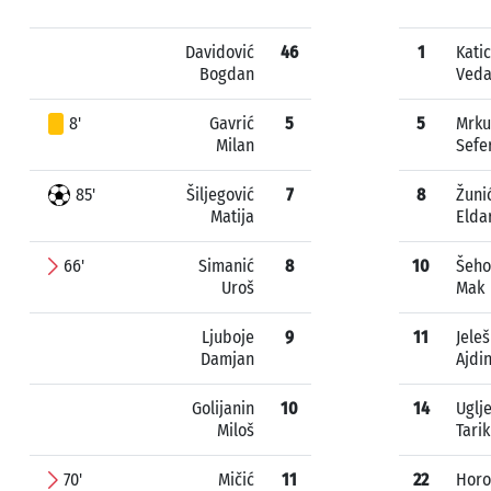
Davidović
46
1
Kati
Bogdan
Ved
8'
Gavrić
5
5
Mrku
Milan
Sefe
85'
Šiljegović
7
8
Žuni
Matija
Elda
66'
Simanić
8
10
Šeho
Uroš
Mak
Ljuboje
9
11
Jeleš
Damjan
Ajdi
Golijanin
10
14
Uglj
Miloš
Tarik
70'
Mičić
11
22
Horo