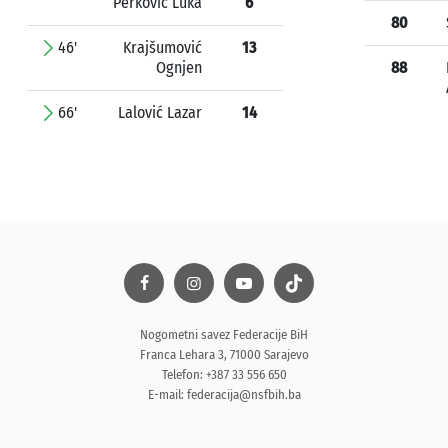
Perković Luka
6
80
46'
Krajšumović
13
Ognjen
88
66'
Lalović Lazar
14
Nogometni savez Federacije BiH
Franca Lehara 3, 71000 Sarajevo
Telefon: +387 33 556 650
E-mail:
federacija@nsfbih.ba