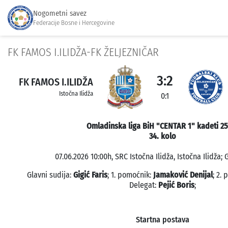
Nogometni savez
Federacije Bosne i Hercegovine
FK FAMOS I.ILIDŽA-FK ŽELJEZNIČAR
3:2
FK FAMOS I.ILIDŽA
Istočna Ilidža
0:1
Omladinska liga BiH "CENTAR 1" kadeti 25
34. kolo
07.06.2026 10:00h, SRC Istočna Ilidža, Istočna Ilidža; 
Glavni sudija:
Gigić Faris
; 1. pomoćnik:
Jamaković Denijal
; 2.
Delegat:
Pejić Boris
;
Startna postava