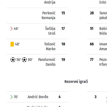
Andrija
Enio
Perković
15
28
Tano
Nemanja
Jaku
46'
Šešlija
17
51
Babi
Uroš
Nida
48'
Tošović
18
66
Imam
Marko
Ama
56'
80'
Pandurević
19
77
Pezo
Danilo
Irfan
Rezervni igrači
70'
Andrić Đorđe
4
3