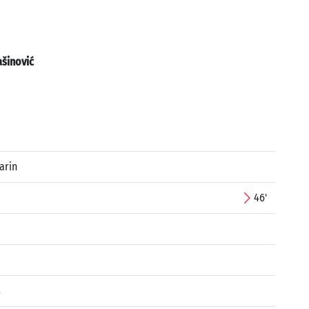
šinović
arin
46'
s