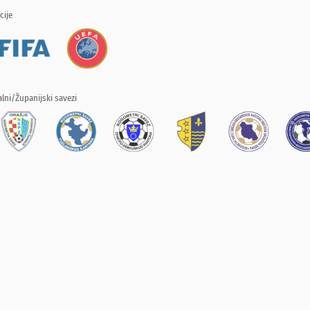
cije
lni/Županijski savezi