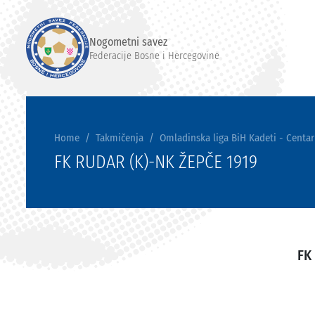
Nogometni savez
Federacije Bosne i Hercegovine
Home
Takmičenja
Omladinska liga BiH Kadeti - Centar
FK RUDAR (K)-NK ŽEPČE 1919
FK