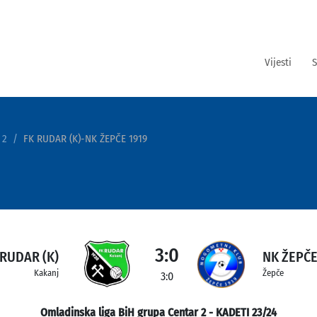
Vijesti
S
 2
FK RUDAR (K)-NK ŽEPČE 1919
3:0
 RUDAR (K)
NK ŽEPČE
Kakanj
Žepče
3:0
Omladinska liga BiH grupa Centar 2 - KADETI 23/24