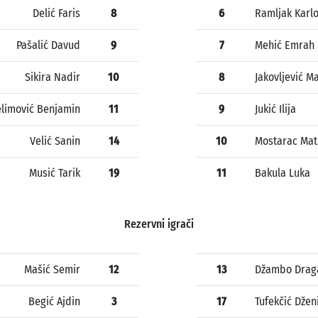
Delić Faris
8
6
Ramljak Karl
Pašalić Davud
9
7
Mehić Emrah
Sikira Nadir
10
8
Jakovljević M
elimović Benjamin
11
9
Jukić Ilija
Velić Sanin
14
10
Mostarac Mat
Musić Tarik
19
11
Bakula Luka
Rezervni igrači
Mašić Semir
12
13
Džambo Drag
Begić Ajdin
3
17
Tufekčić Džen