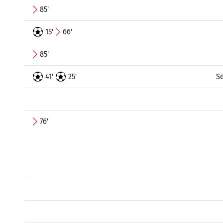
85'
15'
66'
85'
41'
25'
S
76'