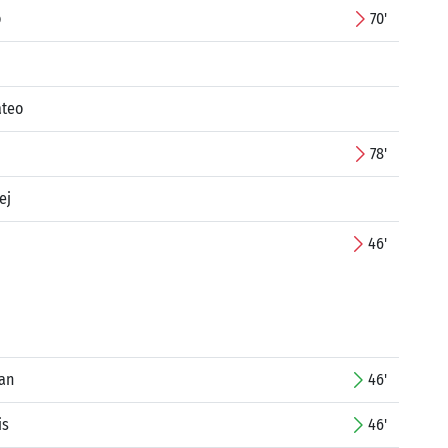
o
70'
ateo
78'
ej
46'
an
46'
is
46'