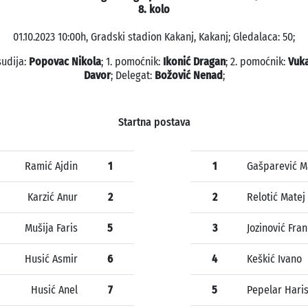
8. kolo
01.10.2023 10:00h, Gradski stadion Kakanj, Kakanj; Gledalaca: 50;
sudija:
Popovac Nikola
; 1. pomoćnik:
Ikonić Dragan
; 2. pomoćnik:
Vuka
Davor
; Delegat:
Božović Nenad
;
Startna postava
Ramić Ajdin
1
1
Gašparević M
Karzić Anur
2
2
Relotić Matej
Mušija Faris
5
3
Jozinović Fran
Husić Asmir
6
4
Keškić Ivano
Husić Anel
7
5
Pepelar Hari