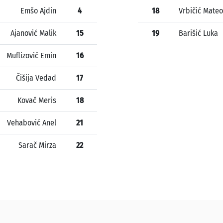
Emšo Ajdin
4
18
Vrbičić Mateo
Ajanović Malik
15
19
Barišić Luka
Muflizović Emin
16
Čišija Vedad
17
Kovač Meris
18
Vehabović Anel
21
Sarač Mirza
22