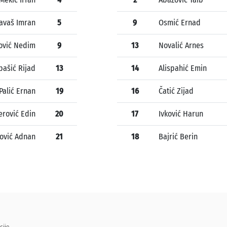
avaš Imran
5
9
Osmić Ernad
ović Nedim
9
13
Novalić Arnes
bašić Rijad
13
14
Alispahić Emin
Palić Ernan
19
16
Čatić Zijad
rović Edin
20
17
Ivković Harun
ović Adnan
21
18
Bajrić Berin
cije