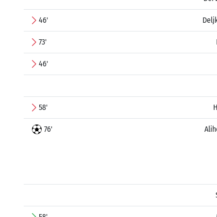
46'
Delj
73'
46'
58'
H
76'
Ali
58'