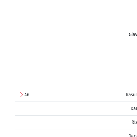
Glav
46'
Kasum
Dau
Ri
Derv