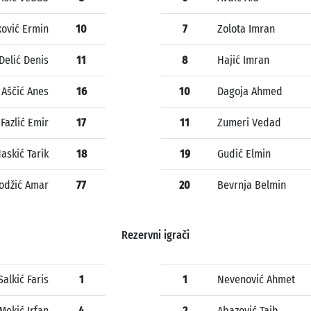
ković Ermin
10
7
Zolota Imran
Delić Denis
11
8
Hajić Imran
Aščić Anes
16
10
Dagoja Ahmed
Fazlić Emir
17
11
Zumeri Vedad
askić Tarik
18
19
Gudić Elmin
hodžić Amar
77
20
Bevrnja Belmin
Rezervni igrači
Salkić Faris
1
1
Nevenović Ahmet
Mekić Irfan
4
2
Abazović Taib