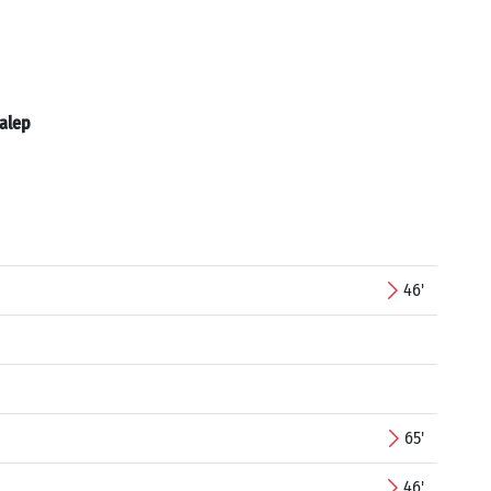
alep
46'
65'
46'