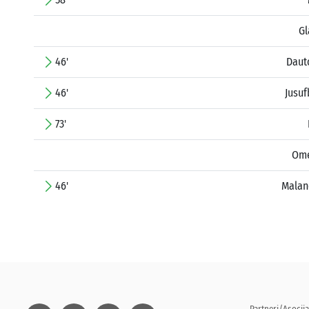
Gl
46'
Daut
46'
Jusuf
73'
Ome
46'
Malan
Partneri/Asocija