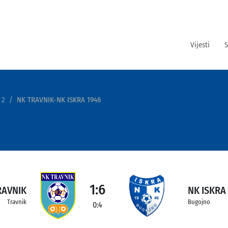
Vijesti
S
 2
NK TRAVNIK-NK ISKRA 1946
1:6
RAVNIK
NK ISKRA
Travnik
Bugojno
0:4