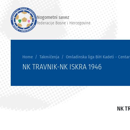
Nogometni savez
Federacije Bosne i Hercegovine
Home
Takmičenja
Omladinska liga BiH Kadeti - Centar
NK TRAVNIK-NK ISKRA 1946
NK T