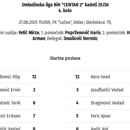
Omladinska liga BiH "CENTAR 2" kadeti 25/26
4. kolo
27.08.2025 15:00h, FK "Lašva", Dolac; Gledalaca: 75;
ni sudija:
Fetić Mirza
; 1. pomoćnik:
Poprženović Haris
; 2. pomoćnik:
H
Arman
; Delegat:
Smailović Nermin
;
Startna postava
Domić Filip
12
12
Kero Sead
ović Ervin
2
3
Jusufbašić Vedad
tović Tarik
6
4
Draginović Vedad
zvić Erduan
7
5
Forić Ajnur
išić Vedad
8
6
Avdić Aid