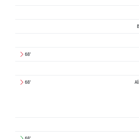
B
68'
68'
A
68'