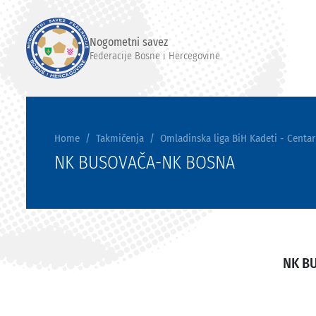
Nogometni savez
Federacije Bosne i Hercegovine
Home
Takmičenja
Omladinska liga BiH Kadeti - Centar
NK BUSOVAČA-NK BOSNA
NK B