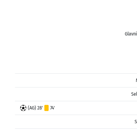
Glavni
Se
(AG) 28'
74'
S