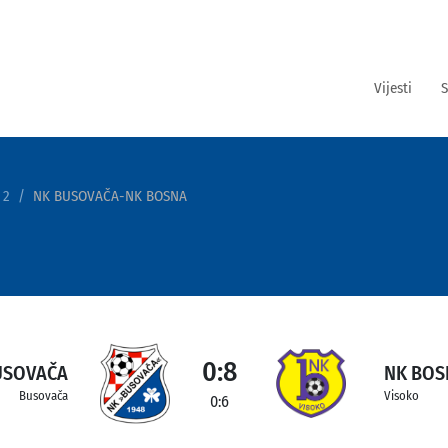
Vijesti
S
 2
NK BUSOVAČA-NK BOSNA
0:8
USOVAČA
NK BOS
Busovača
Visoko
0:6