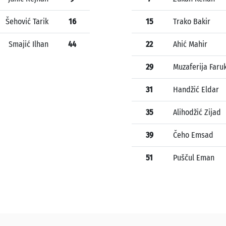
Šehović Tarik
16
15
Trako Bakir
Smajić Ilhan
44
22
Ahić Mahir
29
Muzaferija Faru
31
Handžić Eldar
35
Alihodžić Zijad
39
Čeho Emsad
51
Puščul Eman