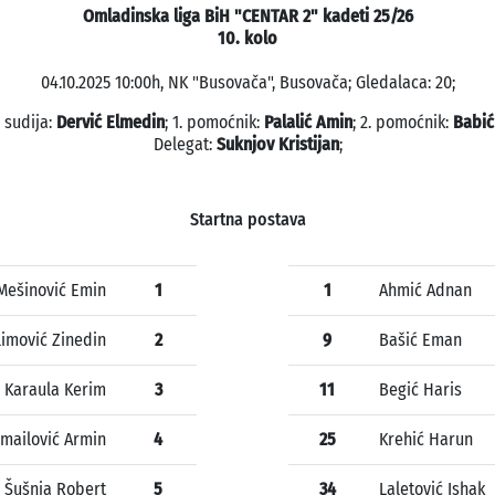
Omladinska liga BiH "CENTAR 2" kadeti 25/26
10. kolo
04.10.2025 10:00h, NK "Busovača", Busovača; Gledalaca: 20;
 sudija:
Dervić Elmedin
; 1. pomoćnik:
Palalić Amin
; 2. pomoćnik:
Babić
Delegat:
Suknjov Kristijan
;
Startna postava
Mešinović Emin
1
1
Ahmić Adnan
limović Zinedin
2
9
Bašić Eman
Karaula Kerim
3
11
Begić Haris
mailović Armin
4
25
Krehić Harun
Šušnja Robert
5
34
Laletović Ishak