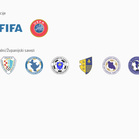
cije
lni/Županijski savezi