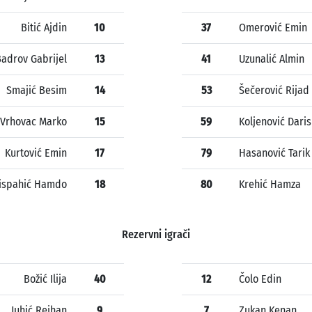
Bitić Ajdin
10
37
Omerović Emin
adrov Gabrijel
13
41
Uzunalić Almin
Smajić Besim
14
53
Šečerović Rijad
Vrhovac Marko
15
59
Koljenović Daris
Kurtović Emin
17
79
Hasanović Tarik
lispahić Hamdo
18
80
Krehić Hamza
Rezervni igrači
Božić Ilija
40
12
Čolo Edin
Juhić Rejhan
9
7
Zukan Kenan