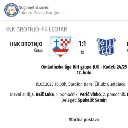
Nogometni savez
Federacije Bosne i Hercegovine
HNK BROTNJO-FK LEOTAR
1:1
HNK BROTNJO
Čitluk
1:1
Omladinska liga BiH grupa JUG - Kadeti 24/25
17. kolo
15.03.2025 10:00h, Stadion Bare, Čitluk; Gledalaca: 
Glavni sudija:
Raič Luka
; 1. pomoćnik:
Perić Vinko
; 2. pomoćnik:
Delegat:
Spahalić Samir
;
Startna postava