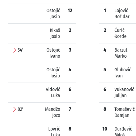
Ostojić
12
1
Lojović
Josip
Božidar
Kikaš
2
2
Ćurić
Josip
Đorđe
54'
Ostojić
3
4
Barzut
Ivano
Marko
Ostojić
4
5
Gluhović
Josip
Ivan
Vidović
6
6
Vukanović
Luka
Julijan
82'
Mandžo
7
8
Tomašević
Jozo
Damjan
Lovrić
8
10
Đurđević
Luka
Miloš