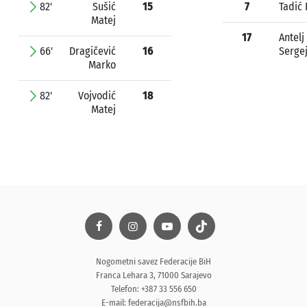
82'
Sušić
15
7
Tadić 
Matej
17
Antelj
66'
Dragičević
16
Serge
Marko
82'
Vojvodić
18
Matej
Nogometni savez Federacije BiH
Franca Lehara 3, 71000 Sarajevo
Telefon: +387 33 556 650
E-mail:
federacija@nsfbih.ba