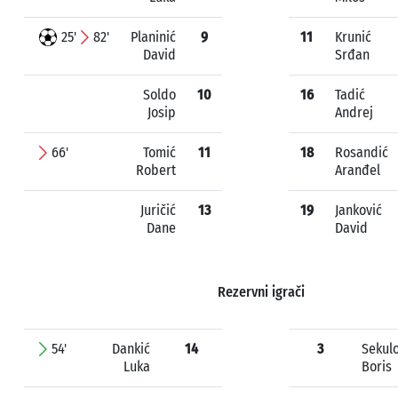
25'
82'
Planinić
9
11
Krunić
David
Srđan
Soldo
10
16
Tadić
Josip
Andrej
66'
Tomić
11
18
Rosandić
Robert
Aranđel
Juričić
13
19
Janković
Dane
David
Rezervni igrači
54'
Dankić
14
3
Sekulo
Luka
Boris