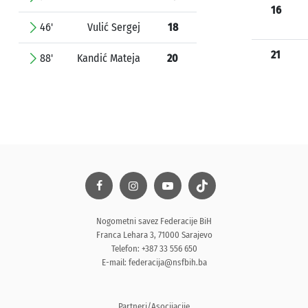
16
46'
Vulić Sergej
18
21
88'
Kandić Mateja
20
Nogometni savez Federacije BiH
Franca Lehara 3, 71000 Sarajevo
Telefon: +387 33 556 650
E-mail:
federacija@nsfbih.ba
Partneri/Asocijacije