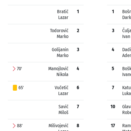
Bratić
1
1
Bošn
Lazar
Dar
Todorović
2
3
Čulj
Marko
Ivan
Golijanin
3
4
Dadi
Marko
Ade
70'
Manojlović
4
5
Bošk
Nikola
Ivan
65'
Vučetić
6
7
Katu
Lazar
Luka
Savić
7
10
Glav
Miloš
Rob
88'
Milivojević
8
17
Ram