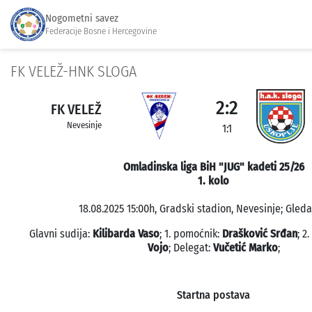
Nogometni savez
Federacije Bosne i Hercegovine
FK VELEŽ-HNK SLOGA
2:2
FK VELEŽ
Nevesinje
1:1
Omladinska liga BiH "JUG" kadeti 25/26
1. kolo
18.08.2025 15:00h, Gradski stadion, Nevesinje; Gleda
Glavni sudija:
Kilibarda Vaso
; 1. pomoćnik:
Drašković Srđan
; 2
Vojo
; Delegat:
Vučetić Marko
;
Startna postava