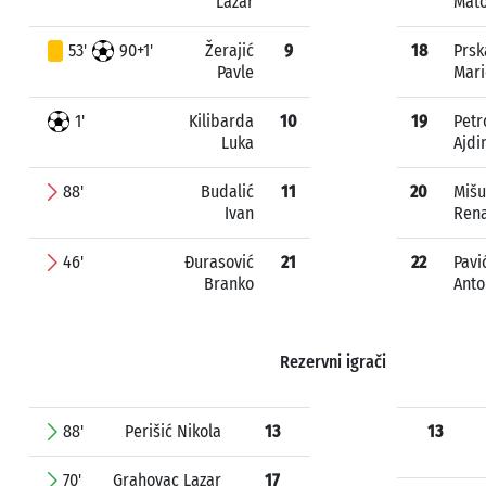
Lazar
Mat
53'
90+1'
Žerajić
9
18
Prsk
Pavle
Mari
1'
Kilibarda
10
19
Petr
Luka
Ajdi
88'
Budalić
11
20
Mišu
Ivan
Ren
46'
Đurasović
21
22
Pavi
Branko
Anto
Rezervni igrači
88'
Perišić Nikola
13
13
70'
Grahovac Lazar
17