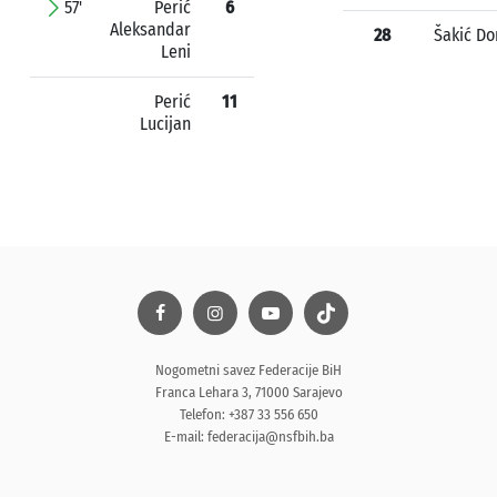
57'
Perić
6
Aleksandar
28
Šakić Do
Leni
Perić
11
Lucijan
Nogometni savez Federacije BiH
Franca Lehara 3, 71000 Sarajevo
Telefon: +387 33 556 650
E-mail:
federacija@nsfbih.ba