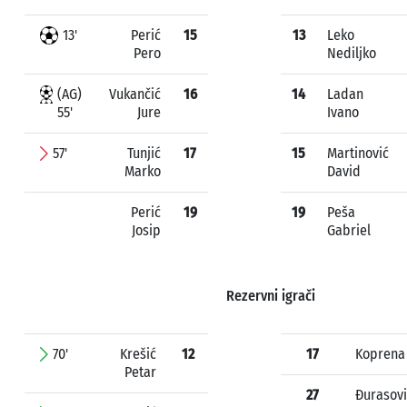
13'
Perić
15
13
Leko
Pero
Nediljko
(AG)
Vukančić
16
14
Ladan
55'
Jure
Ivano
57'
Tunjić
17
15
Martinović
Marko
David
Perić
19
19
Peša
Josip
Gabriel
Rezervni igrači
70'
Krešić
12
17
Koprena
Petar
27
Đurasovi