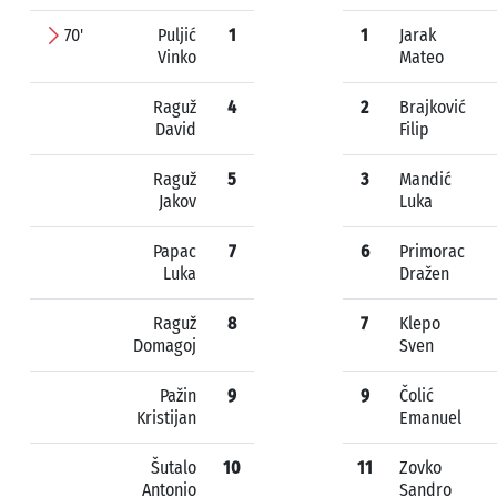
70'
Puljić
1
1
Jarak
Vinko
Mateo
Raguž
4
2
Brajković
David
Filip
Raguž
5
3
Mandić
Jakov
Luka
Papac
7
6
Primorac
Luka
Dražen
Raguž
8
7
Klepo
Domagoj
Sven
Pažin
9
9
Čolić
Kristijan
Emanuel
Šutalo
10
11
Zovko
Antonio
Sandro