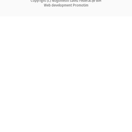
Copyright (c) Nogometni savez Federacije BiH
Web development
Promotim