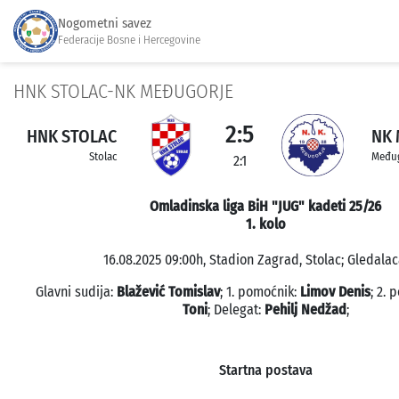
Nogometni savez
Federacije Bosne i Hercegovine
HNK STOLAC-NK MEĐUGORJE
2:5
HNK STOLAC
NK
Stolac
Međug
2:1
Omladinska liga BiH "JUG" kadeti 25/26
1. kolo
16.08.2025 09:00h, Stadion Zagrad, Stolac; Gledalac
Glavni sudija:
Blažević Tomislav
; 1. pomoćnik:
Limov Denis
; 2.
Toni
; Delegat:
Pehilj Nedžad
;
Startna postava