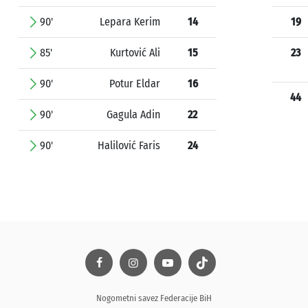
90'
Lepara Kerim
14
19
85'
Kurtović Ali
15
23
90'
Potur Eldar
16
44
90'
Gagula Adin
22
90'
Halilović Faris
24
Nogometni savez Federacije BiH