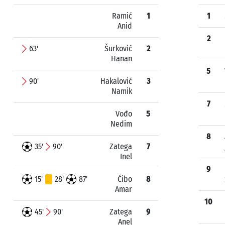
Ramić
1
1
Anid
2
63'
Šurković
2
Hanan
5
90'
Hakalović
3
Namik
7
Vođo
5
Nedim
8
35'
90'
Zatega
7
Inel
9
15'
28'
87'
Ćibo
8
Amar
10
45'
90'
Zatega
9
Anel