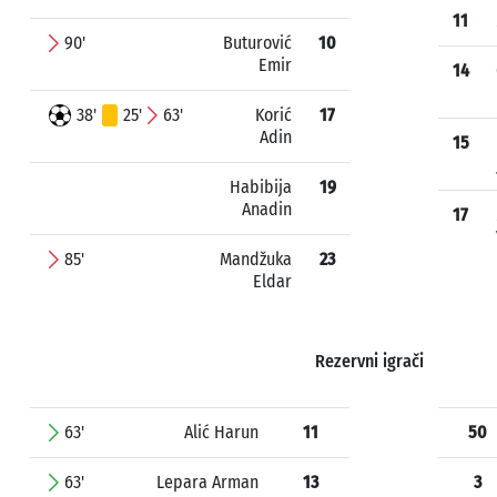
11
90'
Buturović
10
Emir
14
38'
25'
63'
Korić
17
Adin
15
Habibija
19
Anadin
17
85'
Mandžuka
23
Eldar
Rezervni igrači
63'
Alić Harun
11
50
63'
Lepara Arman
13
3