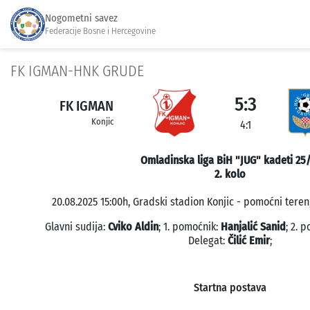
Nogometni savez
Federacije Bosne i Hercegovine
FK IGMAN-HNK GRUDE
5:3
FK IGMAN
Konjic
4:1
Omladinska liga BiH "JUG" kadeti 25
2. kolo
20.08.2025 15:00h, Gradski stadion Konjic - pomoćni teren,
Glavni sudija:
Cviko Aldin
; 1. pomoćnik:
Hanjalić Sanid
; 2. 
Delegat:
Čilić Emir
;
Startna postava