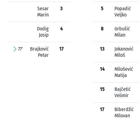
Sesar
3
5
Popadić
Marin
Veljko
Dodig
4
8
Grbušić
Josip
Milan
77'
Brajković
17
13
Jokanović
Petar
Miloš
14
Milošević
Matija
15
Bajčetić
Velimir
17
Biberdžić
Milovan