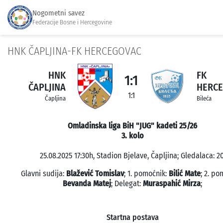
Nogometni savez
Federacije Bosne i Hercegovine
HNK ČAPLJINA-FK HERCEGOVAC
HNK
FK
1:1
ČAPLJINA
HERC
1:1
Čapljina
Bileća
Omladinska liga BiH "JUG" kadeti 25/26
3. kolo
25.08.2025 17:30h, Stadion Bjelave, Čapljina; Gledalaca: 20
Glavni sudija:
Blažević Tomislav
; 1. pomoćnik:
Bilić Mate
; 2. po
Bevanda Matej
; Delegat:
Muraspahić Mirza
;
Startna postava