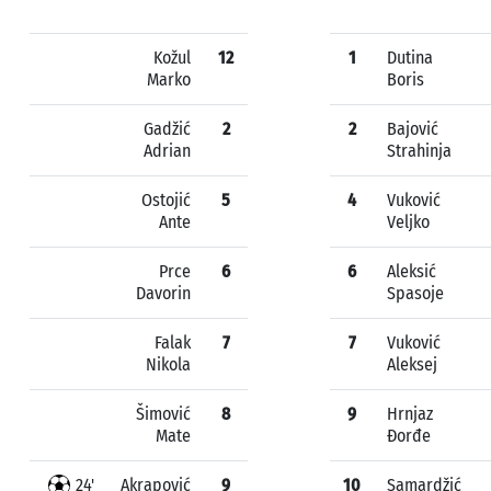
Kožul
12
1
Dutina
Marko
Boris
Gadžić
2
2
Bajović
Adrian
Strahinja
Ostojić
5
4
Vuković
Ante
Veljko
Prce
6
6
Aleksić
Davorin
Spasoje
Falak
7
7
Vuković
Nikola
Aleksej
Šimović
8
9
Hrnjaz
Mate
Đorđe
24'
Akrapović
9
10
Samardžić