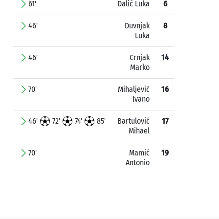
61'
Dalić Luka
6
46'
Duvnjak
8
Luka
46'
Crnjak
14
Marko
70'
Mihaljević
16
Ivano
46'
72'
74'
85'
Bartulović
17
Mihael
70'
Mamić
19
Antonio