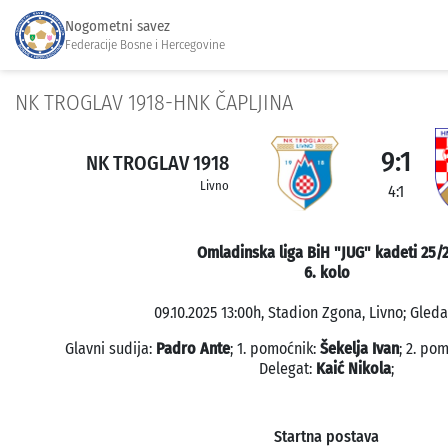
Nogometni savez
Federacije Bosne i Hercegovine
NK TROGLAV 1918-HNK ČAPLJINA
9:1
NK TROGLAV 1918
Livno
4:1
Omladinska liga BiH "JUG" kadeti 25/
6. kolo
09.10.2025 13:00h, Stadion Zgona, Livno; Gleda
Glavni sudija:
Padro Ante
; 1. pomoćnik:
Šekelja Ivan
; 2. po
Delegat:
Kaić Nikola
;
Startna postava