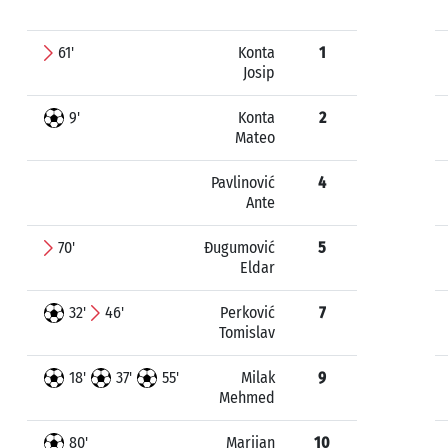
61'
Konta
1
Josip
9'
Konta
2
Mateo
Pavlinović
4
Ante
70'
Đugumović
5
Eldar
32'
46'
Perković
7
Tomislav
18'
37'
55'
Milak
9
Mehmed
80'
Marijan
10