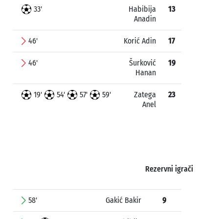
33'
Habibija
13
Anadin
46'
Korić Adin
17
46'
Šurković
19
Hanan
19'
54'
57'
59'
Zatega
23
Anel
Rezervni igrači
58'
Gakić Bakir
9