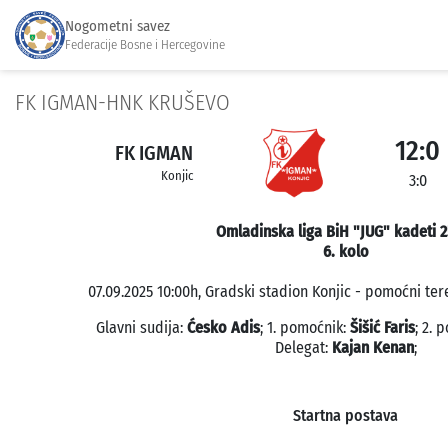
Nogometni savez
Federacije Bosne i Hercegovine
FK IGMAN-HNK KRUŠEVO
12:0
FK IGMAN
Konjic
3:0
Omladinska liga BiH "JUG" kadeti 
6. kolo
07.09.2025 10:00h, Gradski stadion Konjic - pomoćni tere
Glavni sudija:
Ćesko Adis
; 1. pomoćnik:
Šišić Faris
; 2. 
Delegat:
Kajan Kenan
;
Startna postava