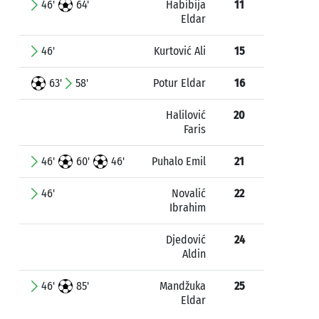
46'
64'
Habibija
11
Eldar
46'
Kurtović Ali
15
63'
58'
Potur Eldar
16
Halilović
20
Faris
46'
60'
46'
Puhalo Emil
21
46'
Novalić
22
Ibrahim
Djedović
24
Aldin
46'
85'
Mandžuka
25
Eldar