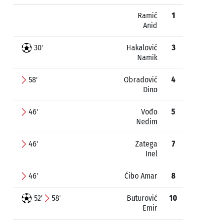
Ramić
1
Anid
30'
Hakalović
3
Namik
58'
Obradović
4
Dino
46'
Vođo
5
Nedim
46'
Zatega
7
Inel
46'
Ćibo Amar
8
52'
58'
Buturović
10
Emir