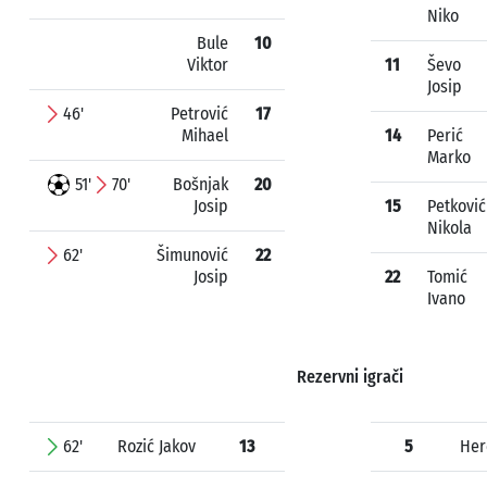
Niko
Bule
10
Viktor
11
Ševo
Josip
46'
Petrović
17
Mihael
14
Perić
Marko
51'
70'
Bošnjak
20
Josip
15
Petković
Nikola
62'
Šimunović
22
Josip
22
Tomić
Ivano
Rezervni igrači
62'
Rozić Jakov
13
5
Her