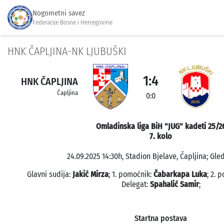
Nogometni savez
Federacije Bosne i Hercegovine
HNK ČAPLJINA-NK LJUBUŠKI
1:4
HNK ČAPLJINA
Čapljina
0:0
Omladinska liga BiH "JUG" kadeti 25/2
7. kolo
24.09.2025 14:30h, Stadion Bjelave, Čapljina; Gled
Glavni sudija:
Jakić Mirza
; 1. pomoćnik:
Čabarkapa Luka
; 2. 
Delegat:
Spahalić Samir
;
Startna postava