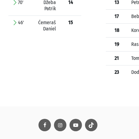
70'
Džeba
14
13
Pet
Patrik
17
Beb
46'
Ćemeraš
15
Daniel
18
Kor
19
Ras
21
Tom
23
Dod