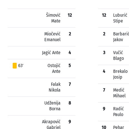
Šimović
12
12
Luburić
Mate
Stipe
Miočević
2
2
Barbari
Emanuel
Jakov
Jagić Ante
4
3
Vučić
Blago
63'
Ostojić
5
Ante
4
Brekalo
Josip
Falak
7
Nikola
7
Medić
Mihael
Udženija
8
Borna
9
Radić
Paulo
Akrapović
9
Gabriel
10
Pehar