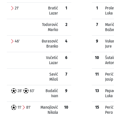
21'
Bratić
1
1
Prole
Lazar
Luka
Todorović
2
7
Mari
Marko
Boža
46'
Đurasović
4
9
Vuka
Branko
Jure
Vučetić
6
10
Šutal
Lazar
Anton
Savić
7
11
Perić
Miloš
Josip
28'
63'
Budalić
9
13
Papa
Ivan
Luka
11'
81'
Manojlović
10
15
Perić
Nikola
Pero