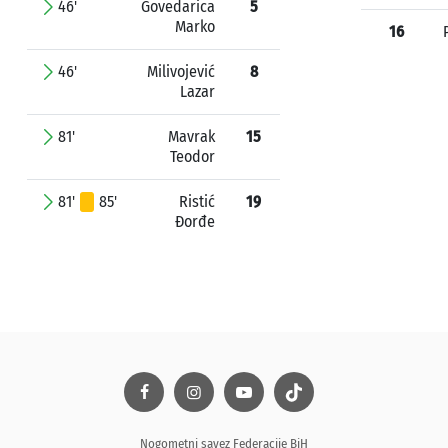
46'
Govedarica
5
Marko
16
46'
Milivojević
8
Lazar
81'
Mavrak
15
Teodor
81'
85'
Ristić
19
Đorđe
Nogometni savez Federacije BiH