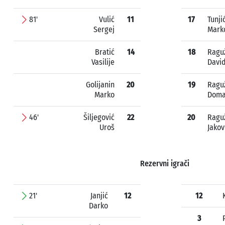
81'
Vulić
11
17
Tunji
Sergej
Mark
Bratić
14
18
Ragu
Vasilije
Davi
Golijanin
20
19
Ragu
Marko
Doma
46'
Šiljegović
22
20
Ragu
Uroš
Jakov
Rezervni igrači
21'
Janjić
12
12
Darko
3