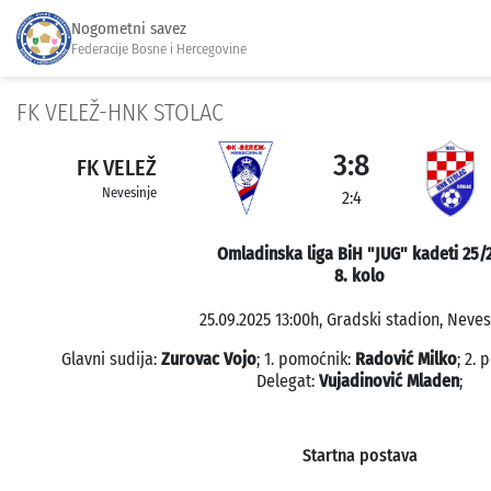
Nogometni savez
Federacije Bosne i Hercegovine
FK VELEŽ-HNK STOLAC
3:8
FK VELEŽ
Nevesinje
2:4
Omladinska liga BiH "JUG" kadeti 25/
8. kolo
25.09.2025 13:00h, Gradski stadion, Neves
Glavni sudija:
Zurovac Vojo
; 1. pomoćnik:
Radović Milko
; 2.
Delegat:
Vujadinović Mladen
;
Startna postava