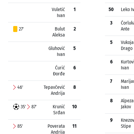
Vuletić
1
50
Leko I
Ivan
3
Ćorluk
27'
Bulut
2
Ante
Aleksa
5
Vukoja
Gluhović
5
Drago
Ivan
6
Kurtov
Ćurić
6
Ivan
Đorđe
7
Marija
46'
Tepavčević
8
Ivan
Andrija
8
Alpeza
35'
87'
Krunić
10
Jakov
Srđan
9
Knezov
85'
Poverata
11
Stipe
Andrija