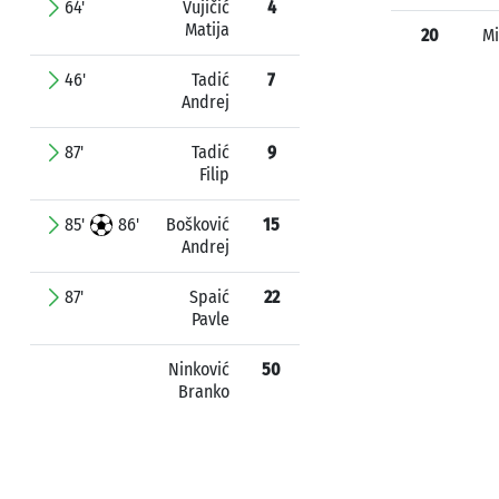
64'
Vujičić
4
Matija
20
Mi
46'
Tadić
7
Andrej
87'
Tadić
9
Filip
85'
86'
Bošković
15
Andrej
87'
Spaić
22
Pavle
Ninković
50
Branko