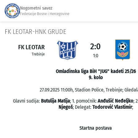
Nogometni savez
Federacije Bosne i Hercegovine
FK LEOTAR-HNK GRUDE
2:0
FK LEOTAR
Trebinje
1:0
Omladinska liga BiH "JUG" kadeti 25/26
9. kolo
27.09.2025 11:00h, Stadion Police, Trebinje; Gledal
Glavni sudija:
Butulija Matija
; 1. pomoćnik:
Anđušić Neđeljko
; 
Njegoš
; Delegat:
Todorović Vlastimir
;
Startna postava