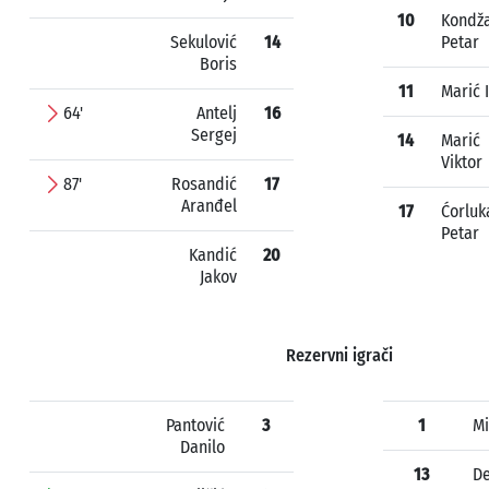
10
Kondž
Sekulović
14
Petar
Boris
11
Marić 
64'
Antelj
16
Sergej
14
Marić
Viktor
87'
Rosandić
17
Aranđel
17
Ćorluk
Petar
Kandić
20
Jakov
Rezervni igrači
Pantović
3
1
Mi
Danilo
13
De