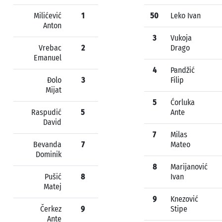
Milićević
1
50
Leko Ivan
Anton
3
Vukoja
Vrebac
2
Drago
Emanuel
4
Pandžić
Đolo
3
Filip
Mijat
5
Ćorluka
Raspudić
5
Ante
David
7
Milas
Bevanda
7
Mateo
Dominik
8
Marijanović
Pušić
8
Ivan
Matej
9
Knezović
Čerkez
9
Stipe
Ante