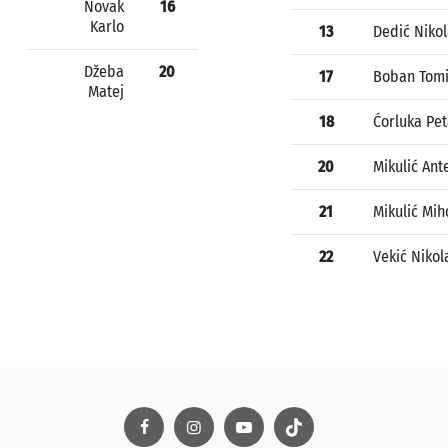
Novak
16
Karlo
13
Dedić Niko
Džeba
20
17
Boban Tomi
Matej
18
Ćorluka Pet
20
Mikulić Ant
21
Mikulić Mih
22
Vekić Nikol