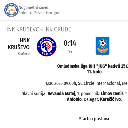
Nogometni savez
Federacije Bosne i Hercegovine
HNK KRUŠEVO-HNK GRUDE
HNK
0:14
KRUŠEVO
0:7
Kruševo
Omladinska liga BiH "JUG" kadeti 25/
11. kolo
12.10.2025 09:00h, SC Circle Internacional, M
Glavni sudija:
Bevanda Matej
; 1. pomoćnik:
Limov Denis
; 
Antonio
; Delegat:
Karačić Ivo
;
Startna postava