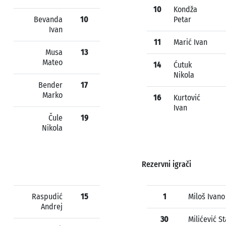
10
Kondža
Bevanda
10
Petar
Ivan
11
Marić Ivan
Musa
13
Mateo
14
Ćutuk
Nikola
Bender
17
Marko
16
Kurtović
Ivan
Čule
19
Nikola
Rezervni igrači
Raspudić
15
1
Miloš Ivano
Andrej
30
Milićević S