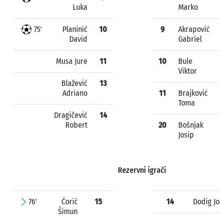
Luka
Marko
75'
Planinić
10
9
Akrapović
David
Gabriel
Musa Jure
11
10
Bule
Viktor
Blažević
13
Adriano
11
Brajković
Toma
Dragičević
14
Robert
20
Bošnjak
Josip
Rezervni igrači
76'
Ćorić
15
14
Dodig Jo
Šimun