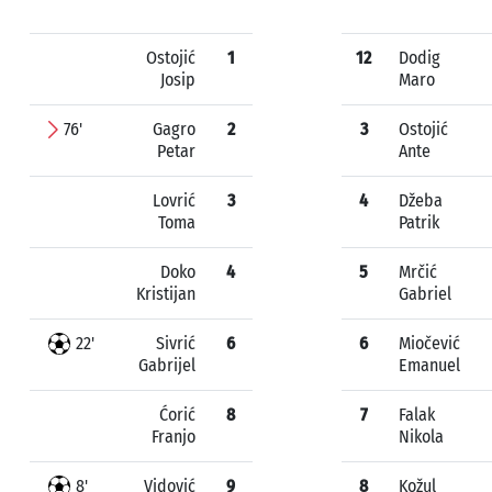
Ostojić
1
12
Dodig
Josip
Maro
76'
Gagro
2
3
Ostojić
Petar
Ante
Lovrić
3
4
Džeba
Toma
Patrik
Doko
4
5
Mrčić
Kristijan
Gabriel
22'
Sivrić
6
6
Miočević
Gabrijel
Emanuel
Ćorić
8
7
Falak
Franjo
Nikola
8'
Vidović
9
8
Kožul