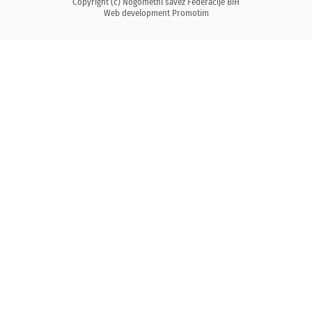
Copyright (c) Nogometni savez Federacije BiH
Web development
Promotim