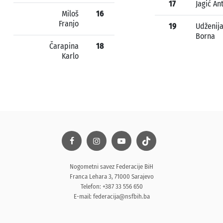
17
Jagić An
Miloš
16
Franjo
19
Udženij
Borna
Čarapina
18
Karlo
Nogometni savez Federacije BiH
Franca Lehara 3, 71000 Sarajevo
Telefon: +387 33 556 650
E-mail:
federacija@nsfbih.ba