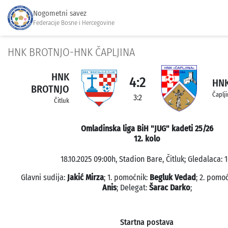
Nogometni savez
Federacije Bosne i Hercegovine
HNK BROTNJO-HNK ČAPLJINA
HNK
4:2
HNK
BROTNJO
Čaplj
3:2
Čitluk
Omladinska liga BiH "JUG" kadeti 25/26
12. kolo
18.10.2025 09:00h, Stadion Bare, Čitluk; Gledalaca: 1
Glavni sudija:
Jakić Mirza
; 1. pomoćnik:
Begluk Vedad
; 2. pomo
Anis
; Delegat:
Šarac Darko
;
Startna postava