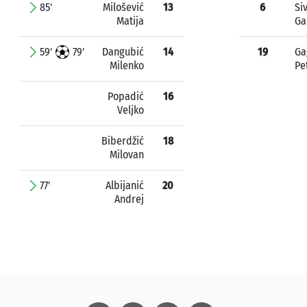
85'
Milošević
13
6
Siv
Matija
Ga
59'
79'
Dangubić
14
19
Ga
Milenko
Pe
Popadić
16
Veljko
Biberdžić
18
Milovan
77'
Albijanić
20
Andrej