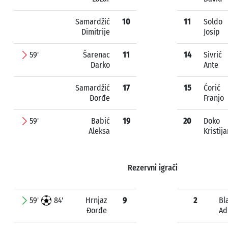
Samardžić
10
11
Soldo
Dimitrije
Josip
59'
Šarenac
11
14
Sivrić
Darko
Ante
Samardžić
17
15
Ćorić
Đorđe
Franjo
59'
Babić
19
20
Doko
Aleksa
Kristija
Rezervni igrači
59'
84'
Hrnjaz
9
2
Bl
Đorđe
Ad