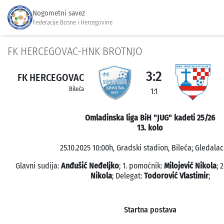
Nogometni savez
Federacije Bosne i Hercegovine
FK HERCEGOVAC-HNK BROTNJO
3:2
FK HERCEGOVAC
Bileća
1:1
Omladinska liga BiH "JUG" kadeti 25/26
13. kolo
25.10.2025 10:00h, Gradski stadion, Bileća; Gledalac
Glavni sudija:
Anđušić Neđeljko
; 1. pomoćnik:
Milojević Nikola
; 
Nikola
; Delegat:
Todorović Vlastimir
;
Startna postava