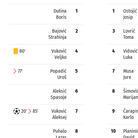
Dutina
1
1
Ostojić
Boris
Josip
Bajović
2
3
Lovrić
Strahinja
Toma
80'
Vuković
4
4
Vidović
Veljko
Luka
77'
Popadić
5
7
Musa
Uroš
Jure
Aleksić
6
8
Šimovi
Spasoje
Marija
20'
85'
Vuković
7
9
Čarapi
Aleksej
Karlo
Puhalo
8
10
Planini
Lazar
David