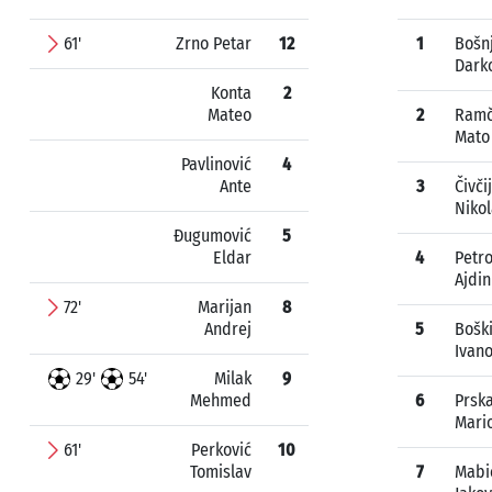
61'
Zrno Petar
12
1
Bošn
Dark
Konta
2
Mateo
2
Ramč
Mato
Pavlinović
4
Ante
3
Čivči
Niko
Đugumović
5
Eldar
4
Petro
Ajdin
72'
Marijan
8
Andrej
5
Bošk
Ivan
29'
54'
Milak
9
Mehmed
6
Prsk
Mari
61'
Perković
10
Tomislav
7
Mabi