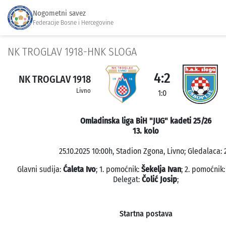
Nogometni savez
Federacije Bosne i Hercegovine
NK TROGLAV 1918-HNK SLOGA
4:2
NK TROGLAV 1918
Livno
1:0
Omladinska liga BiH "JUG" kadeti 25/26
13. kolo
25.10.2025 10:00h, Stadion Zgona, Livno; Gledalaca: 
Glavni sudija:
Ćaleta Ivo
; 1. pomoćnik:
Šekelja Ivan
; 2. pomoćnik
Delegat:
Čolić Josip
;
Startna postava