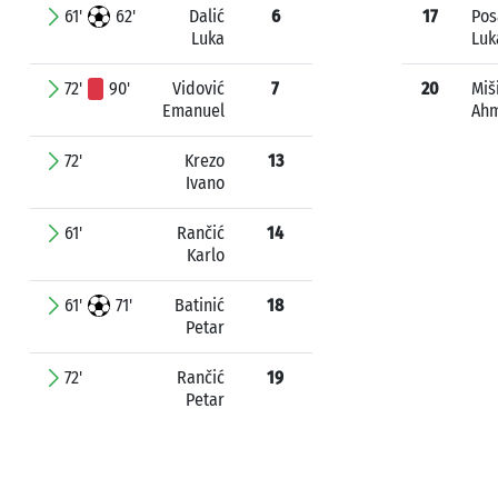
61'
62'
Dalić
6
17
Pos
Luka
Luk
72'
90'
Vidović
7
20
Miš
Emanuel
Ah
72'
Krezo
13
Ivano
61'
Rančić
14
Karlo
61'
71'
Batinić
18
Petar
72'
Rančić
19
Petar