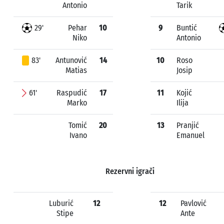
Antonio
Tarik
29'
Pehar
10
9
Buntić
Niko
Antonio
83'
Antunović
14
10
Roso
Matias
Josip
61'
Raspudić
17
11
Kojić
Marko
Ilija
Tomić
20
13
Pranjić
Ivano
Emanuel
Rezervni igrači
Luburić
12
12
Pavlović
Stipe
Ante