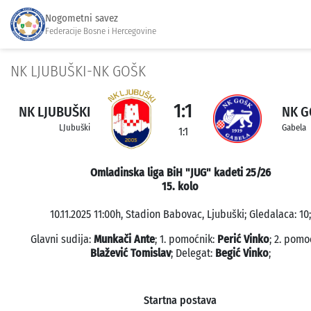
Nogometni savez
Federacije Bosne i Hercegovine
NK LJUBUŠKI-NK GOŠK
1:1
NK LJUBUŠKI
NK G
LJubuški
Gabela
1:1
Omladinska liga BiH "JUG" kadeti 25/26
15. kolo
10.11.2025 11:00h, Stadion Babovac, Ljubuški; Gledalaca: 10;
Glavni sudija:
Munkači Ante
; 1. pomoćnik:
Perić Vinko
; 2. pomo
Blažević Tomislav
; Delegat:
Begić Vinko
;
Startna postava