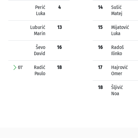
Perić
4
14
Sušić
Luka
Matej
Luburić
13
15
Mijatović
Marin
Luka
Ševo
16
16
Radoš
David
Ilinko
61'
Radić
18
17
Hajrović
Paulo
Omer
18
Šljivić
Noa