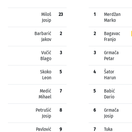
Miloš
23
1
Merdžan
Josip
Marko
Barbarić
2
2
Bagavac
Jakov
Franjo
Vučić
3
3
Grmača
Blago
Petar
Skoko
5
4
Šator
Leon
Harun
Medić
7
5
Babić
Mihael
Dario
Petrušić
8
6
Grmača
Josip
Josip
Pavlović
9
7
Tuka