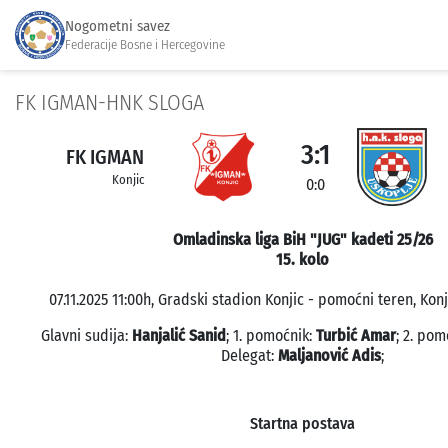
Nogometni savez
Federacije Bosne i Hercegovine
FK IGMAN-HNK SLOGA
3:1
FK IGMAN
Konjic
0:0
Omladinska liga BiH "JUG" kadeti 25/26
15. kolo
07.11.2025 11:00h, Gradski stadion Konjic - pomoćni teren, Konj
Glavni sudija:
Hanjalić Sanid
; 1. pomoćnik:
Turbić Amar
; 2. pom
Delegat:
Maljanović Adis
;
Startna postava