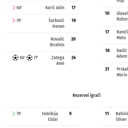
Filip
60'
Korić Adin
17
10
Glava
Rober
79'
Šurković
19
Hanan
17
Ramči
Mato
Novalić
20
Ibrahim
18
Dadić
Adem
66'
77'
Zatega
24
Anel
21
Prska
Mario
Rezervni igrači
79'
Habibija
9
11
Batini
Eldar
Oliver