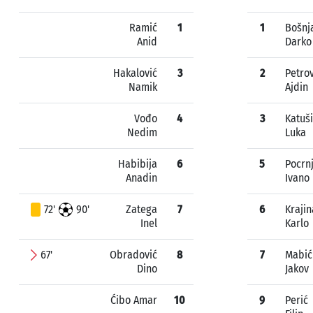
Ramić
1
1
Bošnj
Anid
Darko
Hakalović
3
2
Petrov
Namik
Ajdin
Vođo
4
3
Katuš
Nedim
Luka
Habibija
6
5
Pocrn
Anadin
Ivano
72'
90'
Zatega
7
6
Krajin
Inel
Karlo
67'
Obradović
8
7
Mabić
Dino
Jakov
Ćibo Amar
10
9
Perić