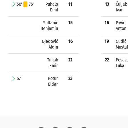
60'
76'
Puhalo
11
13
Čuljak
Emil
Ivan
Sultanić
15
16
Pavić
Benjamin
Anton
Djedović
16
19
Gudić
Aldin
Musta
Tinjak
22
22
Posav
Emir
Luka
67'
Potur
23
Eldar