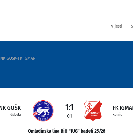
Vijesti
S
NK GOŠK-FK IGMAN
1:1
NK GOŠK
FK IGMA
Gabela
Konjic
0:1
Omladinska liga BiH "JUG" kadeti 25/26