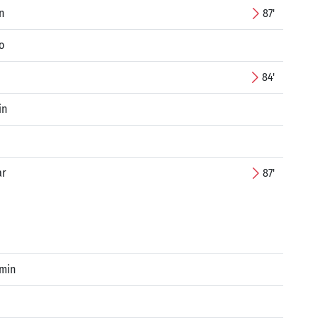
n
87'
o
84'
in
ar
87'
amin