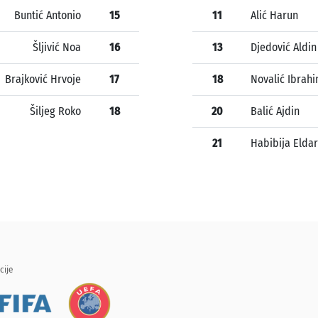
Buntić Antonio
15
11
Alić Harun
Šljivić Noa
16
13
Djedović Aldin
Brajković Hrvoje
17
18
Novalić Ibrah
Šiljeg Roko
18
20
Balić Ajdin
21
Habibija Eldar
cije