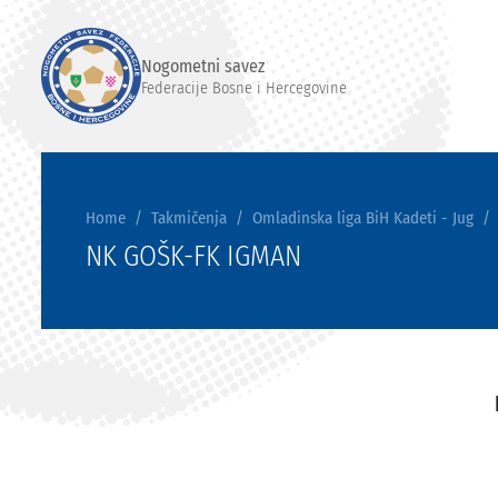
Nogometni savez
Federacije Bosne i Hercegovine
Home
Takmičenja
Omladinska liga BiH Kadeti - Jug
NK GOŠK-FK IGMAN