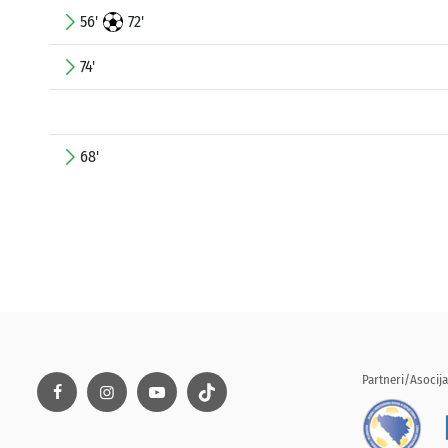
56'
72'
74'
68'
Partneri/Asocija