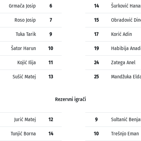
Grmača Josip
6
14
Šurković Hana
Roso Josip
7
15
Obradović Din
Tuka Tarik
9
17
Korić Adin
Šator Harun
10
19
Habibija Anad
Kojić Ilija
11
24
Zatega Anel
Sušić Matej
13
25
Mandžuka Eld
Rezervni igrači
Jurić Matej
12
9
Sultanić Benj
Tunjić Borna
14
10
Trešnjo Eman