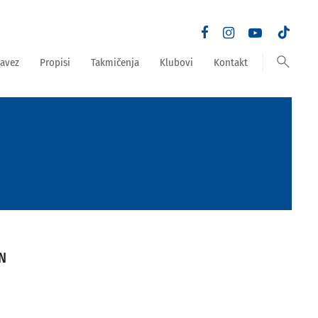
search
avez
Propisi
Takmičenja
Klubovi
Kontakt
N