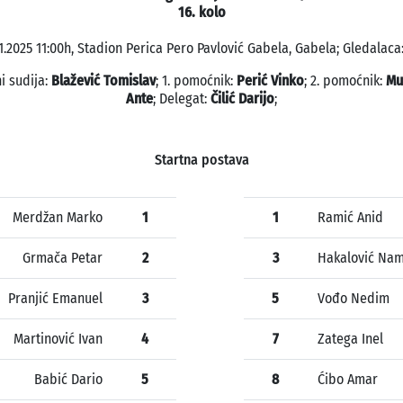
16. kolo
11.2025 11:00h, Stadion Perica Pero Pavlović Gabela, Gabela; Gledalaca:
i sudija:
Blažević Tomislav
; 1. pomoćnik:
Perić Vinko
; 2. pomoćnik:
Mu
Ante
; Delegat:
Čilić Darijo
;
Startna postava
Merdžan Marko
1
1
Ramić Anid
Grmača Petar
2
3
Hakalović Nam
Pranjić Emanuel
3
5
Vođo Nedim
Martinović Ivan
4
7
Zatega Inel
Babić Dario
5
8
Ćibo Amar