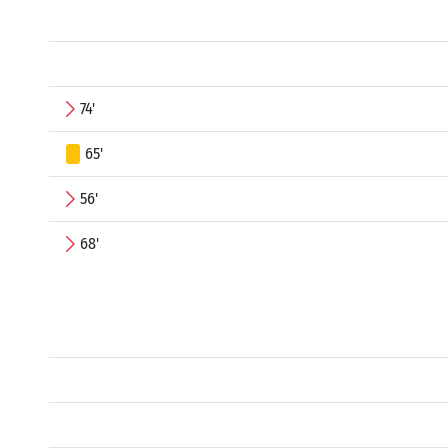
74'
65'
56'
68'