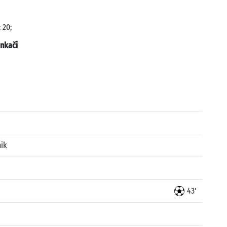
 20;
nkači
ik
43'