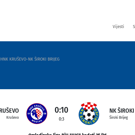
Vijesti
S
HNK KRUŠEVO-NK ŠIROKI BRIJEG
0:10
RUŠEVO
NK ŠIROKI
Kruševo
Široki Brijeg
0:3