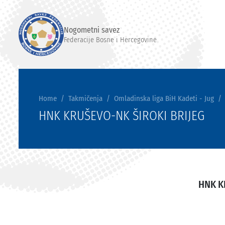
Nogometni savez
Federacije Bosne i Hercegovine
Home
Takmičenja
Omladinska liga BiH Kadeti - Jug
HNK KRUŠEVO-NK ŠIROKI BRIJEG
HNK K