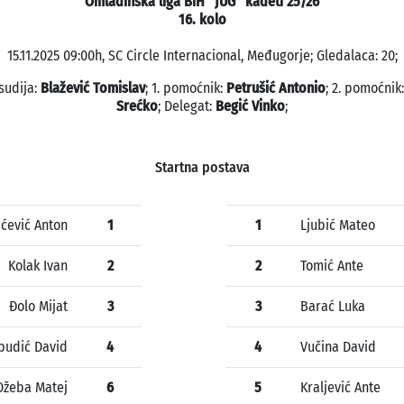
Omladinska liga BiH "JUG" kadeti 25/26
16. kolo
15.11.2025 09:00h, SC Circle Internacional, Međugorje; Gledalaca: 20;
sudija:
Blažević Tomislav
; 1. pomoćnik:
Petrušić Antonio
; 2. pomoćnik
Srećko
; Delegat:
Begić Vinko
;
Startna postava
ićević Anton
1
1
Ljubić Mateo
Kolak Ivan
2
2
Tomić Ante
Đolo Mijat
3
3
Barać Luka
pudić David
4
4
Vučina David
Džeba Matej
6
5
Kraljević Ante