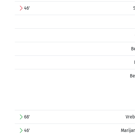
46'
B
Be
68'
Vreb
46'
Marija