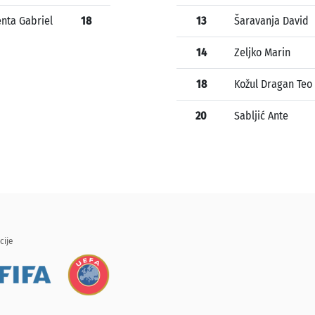
enta Gabriel
18
13
Šaravanja David
14
Zeljko Marin
18
Kožul Dragan Teo
20
Sabljić Ante
cije