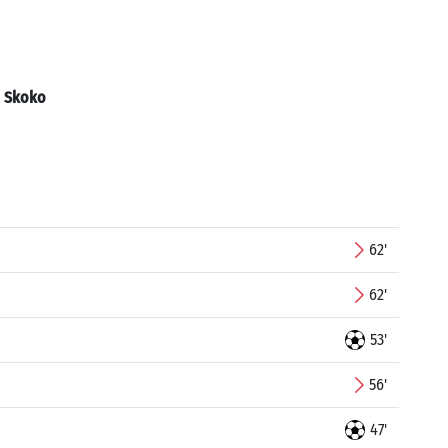
:
Skoko
62'
62'
53'
56'
47'