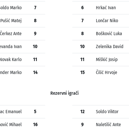
Soldo Marko
7
6
Hrkać Ivan
Pušić Matej
8
7
Lončar Niko
Čerkez Ante
9
8
Bošković Luka
evanda Ivan
10
10
Zelenika David
Novak Karlo
11
11
Miškić Josip
nder Marko
14
15
Čilić Hrvoje
Rezervni igrači
ac Emanuel
5
12
Soldo Viktor
nović Mihael
16
9
Naletilić Ante