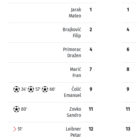
Jarak
1
1
Mateo
Brajković
2
4
Filip
Primorac
4
6
Dražen
Marić
7
8
Fran
34'
57'
66'
Čolić
9
9
Emanuel
80'
Zovko
11
11
Sandro
51'
Leibner
12
13
Petar