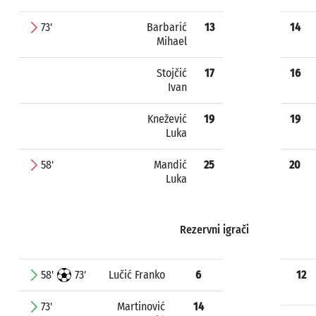
73'
Barbarić
13
14
Mihael
Stojčić
17
16
Ivan
Knežević
19
19
Luka
58'
Mandić
25
20
Luka
Rezervni igrači
58'
73'
Lučić Franko
6
12
73'
Martinović
14