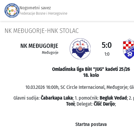
Nogometni savez
Federacije Bosne i Hercegovine
NK MEĐUGORJE-HNK STOLAC
5:0
NK MEĐUGORJE
Međugorje
1:0
Omladinska liga BiH "JUG" kadeti 25/26
18. kolo
10.03.2026 16:00h, SC Circle Internacional, Međugorje; Gl
Glavni sudija:
Čabarkapa Luka
; 1. pomoćnik:
Begluk Vedad
; 2
Toni
; Delegat:
Čilić Darijo
;
Startna postava