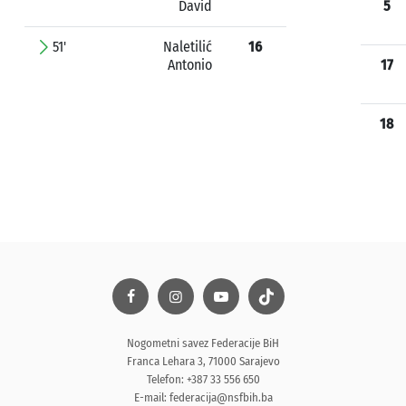
David
5
51'
Naletilić
16
Antonio
17
18
Nogometni savez Federacije BiH
Franca Lehara 3, 71000 Sarajevo
Telefon: +387 33 556 650
E-mail:
federacija@nsfbih.ba