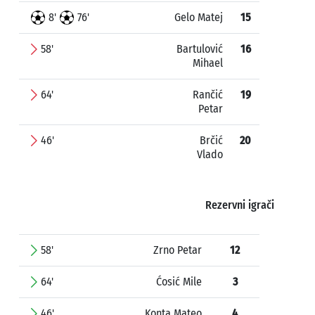
8'
76'
Gelo Matej
15
58'
Bartulović
16
Mihael
64'
Rančić
19
Petar
46'
Brčić
20
Vlado
Rezervni igrači
58'
Zrno Petar
12
64'
Ćosić Mile
3
46'
Konta Mateo
4