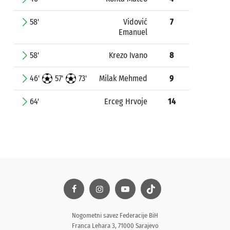
58'
Vidović
7
Emanuel
58'
Krezo Ivano
8
46'
57'
73'
Milak Mehmed
9
64'
Erceg Hrvoje
14
Nogometni savez Federacije BiH
Franca Lehara 3, 71000 Sarajevo