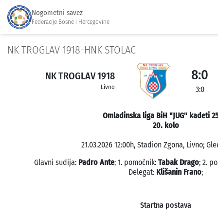
Nogometni savez
Federacije Bosne i Hercegovine
NK TROGLAV 1918-HNK STOLAC
8:0
NK TROGLAV 1918
Livno
3:0
Omladinska liga BiH "JUG" kadeti 2
20. kolo
21.03.2026 12:00h, Stadion Zgona, Livno; Gle
Glavni sudija:
Padro Ante
; 1. pomoćnik:
Tabak Drago
; 2. p
Delegat:
Klišanin Frano
;
Startna postava