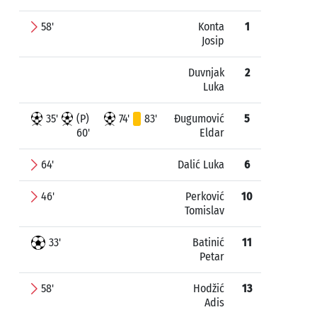
58'
Konta
1
Josip
Duvnjak
2
Luka
35'
(P)
74'
83'
Đugumović
5
60'
Eldar
64'
Dalić Luka
6
46'
Perković
10
Tomislav
33'
Batinić
11
Petar
58'
Hodžić
13
Adis