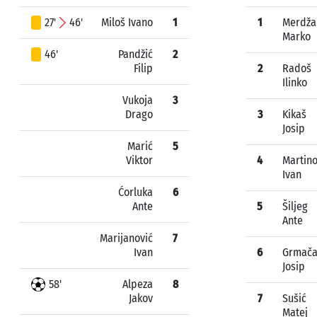
27'
46'
Miloš Ivano
1
1
Merdža
Marko
46'
Pandžić
2
Filip
2
Radoš
Ilinko
Vukoja
3
Drago
3
Kikaš
Josip
Marić
5
Viktor
4
Martino
Ivan
Ćorluka
6
Ante
5
Šiljeg
Ante
Marijanović
7
Ivan
6
Grmač
Josip
58'
Alpeza
8
Jakov
7
Sušić
Matej