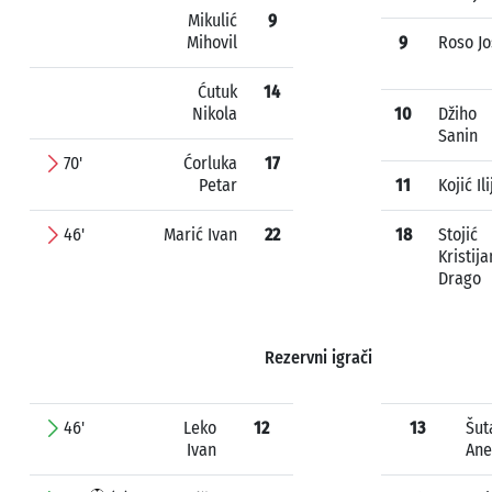
Mikulić
9
Mihovil
9
Roso Jo
Ćutuk
14
Nikola
10
Džiho
Sanin
70'
Ćorluka
17
Petar
11
Kojić Ili
46'
Marić Ivan
22
18
Stojić
Kristija
Drago
Rezervni igrači
46'
Leko
12
13
Šut
Ivan
Ane