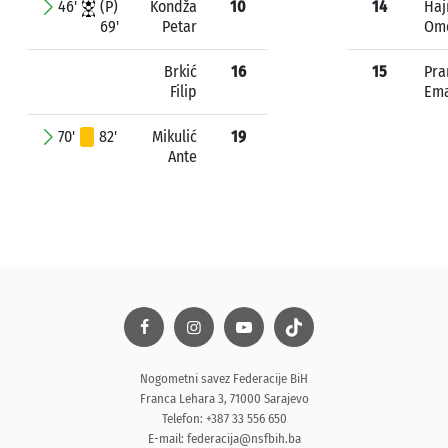
46'
(P)
Kondža
10
14
Haj
69'
Petar
Om
Brkić
16
15
Pra
Filip
Ema
70'
82'
Mikulić
19
Ante
Nogometni savez Federacije BiH
Franca Lehara 3, 71000 Sarajevo
Telefon: +387 33 556 650
E-mail:
federacija@nsfbih.ba