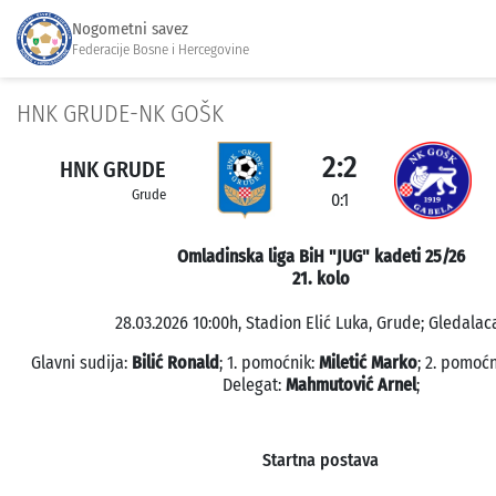
Nogometni savez
Federacije Bosne i Hercegovine
HNK GRUDE-NK GOŠK
2:2
HNK GRUDE
Grude
0:1
Omladinska liga BiH "JUG" kadeti 25/26
21. kolo
28.03.2026 10:00h, Stadion Elić Luka, Grude; Gledalaca
Glavni sudija:
Bilić Ronald
; 1. pomoćnik:
Miletić Marko
; 2. pomoćn
Delegat:
Mahmutović Arnel
;
Startna postava