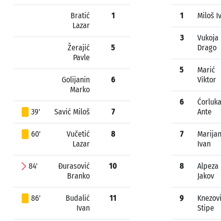
Bratić
1
1
Miloš I
Lazar
3
Vukoja
Žerajić
5
Drago
Pavle
5
Marić
Golijanin
6
Viktor
Marko
6
Ćorluk
39'
Savić Miloš
7
Ante
60'
Vučetić
8
7
Marijan
Lazar
Ivan
84'
Đurasović
10
8
Alpeza
Branko
Jakov
86'
Budalić
11
9
Knezov
Ivan
Stipe