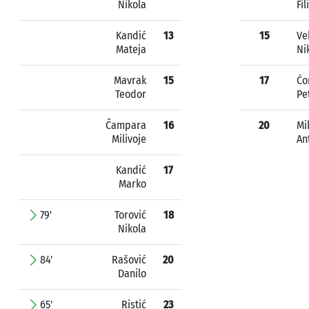
Nikola
Fil
Kandić
13
15
Ve
Mateja
Ni
Mavrak
15
17
Ćo
Teodor
Pe
Čampara
16
20
Mi
Milivoje
An
Kandić
17
Marko
79'
Torović
18
Nikola
84'
Rašović
20
Danilo
65'
Ristić
23