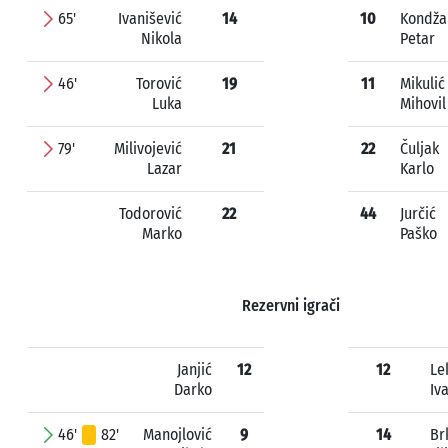
65'
Ivanišević
14
10
Kondža
Nikola
Petar
46'
Torović
19
11
Mikulić
Luka
Mihovil
79'
Milivojević
21
22
Čuljak
Lazar
Karlo
Todorović
22
44
Jurčić
Marko
Paško
Rezervni igrači
Janjić
12
12
Le
Darko
Iv
46'
82'
Manojlović
9
14
Br