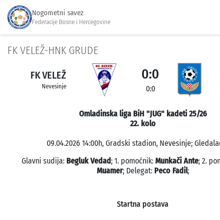
Nogometni savez
Federacije Bosne i Hercegovine
FK VELEŽ-HNK GRUDE
0:0
FK VELEŽ
Nevesinje
0:0
Omladinska liga BiH "JUG" kadeti 25/26
22. kolo
09.04.2026 14:00h, Gradski stadion, Nevesinje; Gledalac
Glavni sudija:
Begluk Vedad
; 1. pomoćnik:
Munkači Ante
; 2. p
Muamer
; Delegat:
Peco Fadil
;
Startna postava