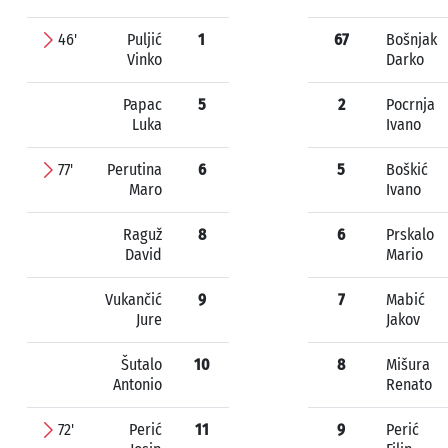
46'
Puljić
1
67
Bošnjak
Vinko
Darko
Papac
5
2
Pocrnja
Luka
Ivano
77'
Perutina
6
5
Boškić
Maro
Ivano
Raguž
8
6
Prskalo
David
Mario
Vukančić
9
7
Mabić
Jure
Jakov
Šutalo
10
8
Mišura
Antonio
Renato
72'
Perić
11
9
Perić