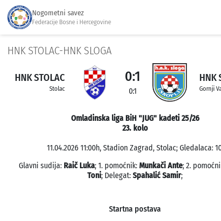
Nogometni savez
Federacije Bosne i Hercegovine
HNK STOLAC-HNK SLOGA
0:1
HNK STOLAC
HNK 
Stolac
Gornji V
0:1
Omladinska liga BiH "JUG" kadeti 25/26
23. kolo
11.04.2026 11:00h, Stadion Zagrad, Stolac; Gledalaca: 10
Glavni sudija:
Raič Luka
; 1. pomoćnik:
Munkači Ante
; 2. pomoćni
Toni
; Delegat:
Spahalić Samir
;
Startna postava