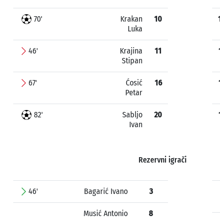
70'
Krakan
10
Luka
46'
Krajina
11
Stipan
67'
Ćosić
16
Petar
82'
Sabljo
20
Ivan
Rezervni igrači
46'
Bagarić Ivano
3
Musić Antonio
8