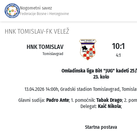
Nogometni savez
Federacije Bosne i Hercegovine
HNK TOMISLAV-FK VELEŽ
10:1
HNK TOMISLAV
Tomislavgrad
4:1
Omladinska liga BiH "JUG" kadeti 25/
23. kolo
13.04.2026 14:00h, Gradski stadion Tomislavgrad, Tomisla
Glavni sudija:
Padro Ante
; 1. pomoćnik:
Tabak Drago
; 2. po
Delegat:
Kaić Nikola
;
Startna postava