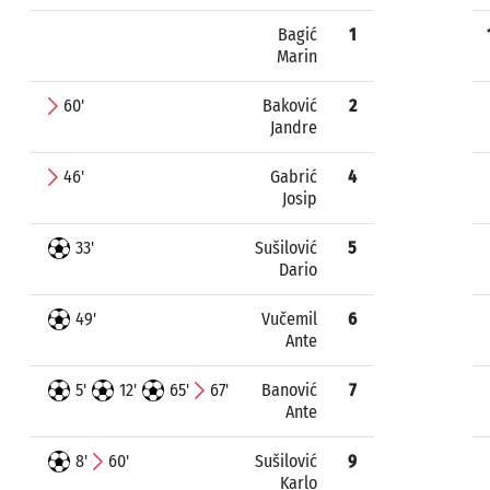
Bagić
1
Marin
60'
Baković
2
Jandre
46'
Gabrić
4
Josip
33'
Sušilović
5
Dario
49'
Vučemil
6
Ante
5'
12'
65'
67'
Banović
7
Ante
8'
60'
Sušilović
9
Karlo