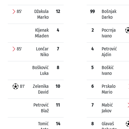
85'
Džakula
12
99
Bošnjak
Marko
Darko
Kljenak
4
2
Pocrnja
Mladen
Ivano
85'
Lončar
7
4
Petrović
Niko
Ajdin
Bošković
8
5
Boškić
Luka
Ivano
81'
Zelenika
10
6
Prskalo
David
Mario
Petrović
11
7
Mabić
Blaž
Jakov
Tomić
14
8
Glavaš