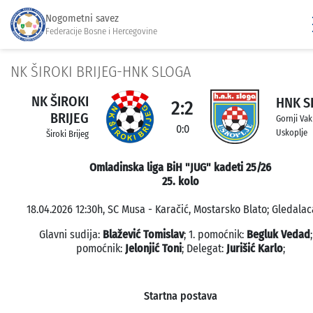
Nogometni savez
Federacije Bosne i Hercegovine
NK ŠIROKI BRIJEG-HNK SLOGA
NK ŠIROKI
HNK S
2:2
BRIJEG
Gornji Vak
0:0
Uskoplje
Široki Brijeg
Omladinska liga BiH "JUG" kadeti 25/26
25. kolo
18.04.2026 12:30h, SC Musa - Karačić, Mostarsko Blato; Gledalaca
Glavni sudija:
Blažević Tomislav
; 1. pomoćnik:
Begluk Vedad
;
pomoćnik:
Jelonjić Toni
; Delegat:
Jurišić Karlo
;
Startna postava