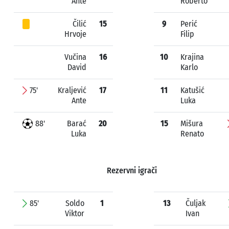
Ante
Roberto
Čilić
15
9
Perić
Hrvoje
Filip
Vučina
16
10
Krajina
David
Karlo
75'
Kraljević
17
11
Katušić
Ante
Luka
88'
Barać
20
15
Mišura
Luka
Renato
Rezervni igrači
85'
Soldo
1
13
Čuljak
Viktor
Ivan