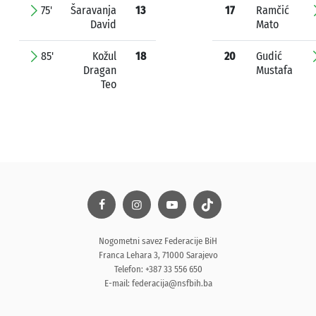
75'
Šaravanja
13
17
Ramčić
David
Mato
85'
Kožul
18
20
Gudić
Dragan
Mustafa
Teo
Nogometni savez Federacije BiH
Franca Lehara 3, 71000 Sarajevo
Telefon: +387 33 556 650
E-mail:
federacija@nsfbih.ba