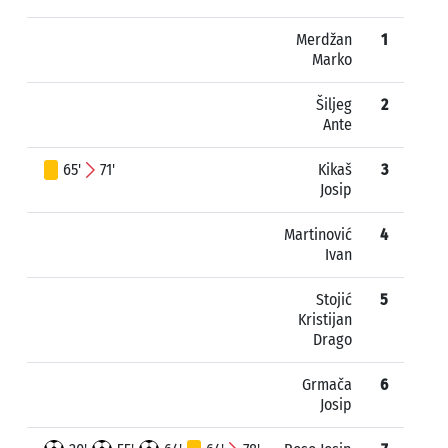
Merdžan
1
Marko
Šiljeg
2
Ante
65'
71'
Kikaš
3
Josip
Martinović
4
Ivan
Stojić
5
Kristijan
Drago
Grmača
6
Josip