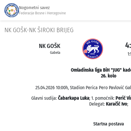
Nogometni savez
Federacije Bosne i Hercegovine
NK GOŠK-NK ŠIROKI BRIJEG
4:
NK GOŠK
Gabela
1:
Omladinska liga BiH "JUG" kade
26. kolo
25.04.2026 10:00h, Stadion Perica Pero Pavlović Ga
Glavni sudija:
Čabarkapa Luka
; 1. pomoćnik:
Perić V
Delegat:
Karačić Ivo
;
Startna postava