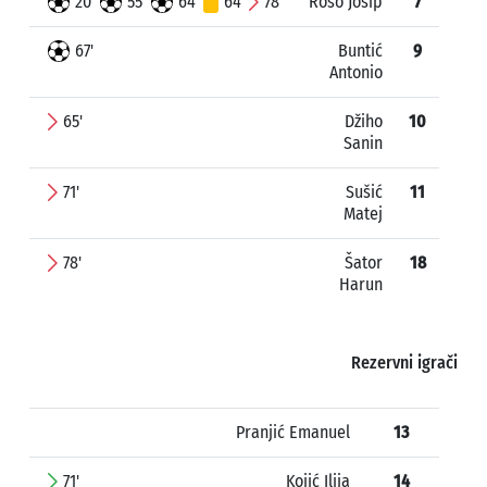
20'
55'
64'
64'
78'
Roso Josip
7
67'
Buntić
9
Antonio
65'
Džiho
10
Sanin
71'
Sušić
11
Matej
78'
Šator
18
Harun
Rezervni igrači
Pranjić Emanuel
13
71'
Kojić Ilija
14