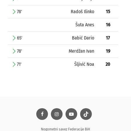
78'
Radoš Ilinko
15
Šuta Anes
16
65'
Babić Dario
17
78'
Merdžan Ivan
19
71'
Šljivić Noa
20
Nogometni savez Federacije BiH