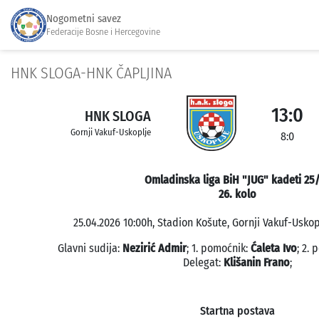
Nogometni savez
Federacije Bosne i Hercegovine
HNK SLOGA-HNK ČAPLJINA
13:0
HNK SLOGA
Gornji Vakuf-Uskoplje
8:0
Omladinska liga BiH "JUG" kadeti 25
26. kolo
25.04.2026 10:00h, Stadion Košute, Gornji Vakuf-Uskopl
Glavni sudija:
Nezirić Admir
; 1. pomoćnik:
Ćaleta Ivo
; 2.
Delegat:
Klišanin Frano
;
Startna postava