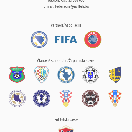
Telefon: +387 33 556 650
E-mail:
federacija@nsfbih.ba
Partneri/Asocijacije
Članovi/Kantonalni/Županijski savezi
Entitetski savez