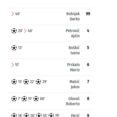
46'
Bošnjak
99
Darko
20'
46'
Petrović
4
Ajdin
13'
Boškić
5
Ivano
51'
Prskalo
6
Mario
15'
22'
29'
Mabić
7
Jakov
7'
51'
68'
Glavaš
8
Roberto
16'
30'
55'
79'
Perić
9