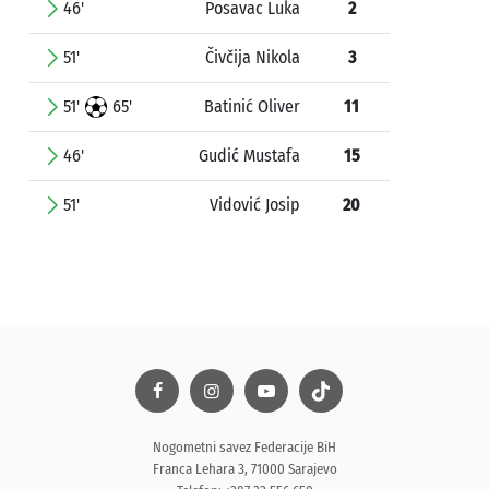
46'
Posavac Luka
2
51'
Čivčija Nikola
3
51'
65'
Batinić Oliver
11
46'
Gudić Mustafa
15
51'
Vidović Josip
20
Nogometni savez Federacije BiH
Franca Lehara 3, 71000 Sarajevo