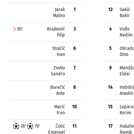
Jarak
1
12
Gakić
Mateo
Bakir
85'
Brajković
3
4
Vođo
Filip
Nedim
Stojčić
6
5
Obrado
Ivan
Dino
Zovko
7
9
Mandž
Sandro
Eldar
Burečić
8
14
Habibi
Ante
Anadin
Marić
10
15
Lepara
Fran
Kerim
78'
79'
Čolić
11
17
Hakalo
Emanuel
Namik