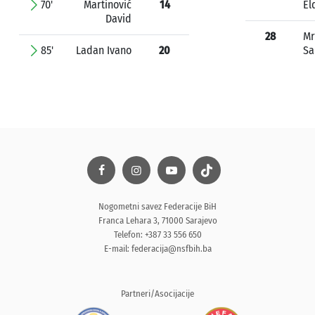
70'
Martinović
14
El
David
28
Mr
85'
Ladan Ivano
20
Sa
Nogometni savez Federacije BiH
Franca Lehara 3, 71000 Sarajevo
Telefon: +387 33 556 650
E-mail:
federacija@nsfbih.ba
Partneri/Asocijacije