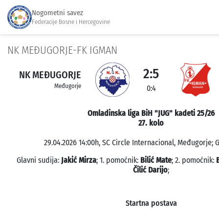
Nogometni savez
Federacije Bosne i Hercegovine
NK MEĐUGORJE-FK IGMAN
2:5
NK MEĐUGORJE
Međugorje
0:4
Omladinska liga BiH "JUG" kadeti 25/26
27. kolo
29.04.2026 14:00h, SC Circle Internacional, Međugorje; G
Glavni sudija:
Jakić Mirza
; 1. pomoćnik:
Bilić Mate
; 2. pomoćnik:
Čilić Darijo
;
Startna postava