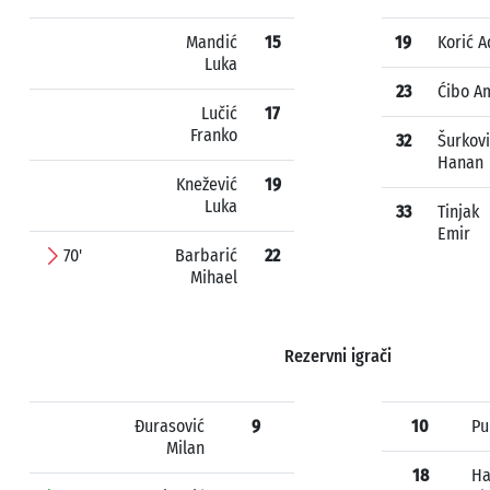
Mandić
15
19
Korić A
Luka
23
Ćibo A
Lučić
17
Franko
32
Šurkov
Hanan
Knežević
19
Luka
33
Tinjak
Emir
70'
Barbarić
22
Mihael
Rezervni igrači
Đurasović
9
10
Pu
Milan
18
Ha